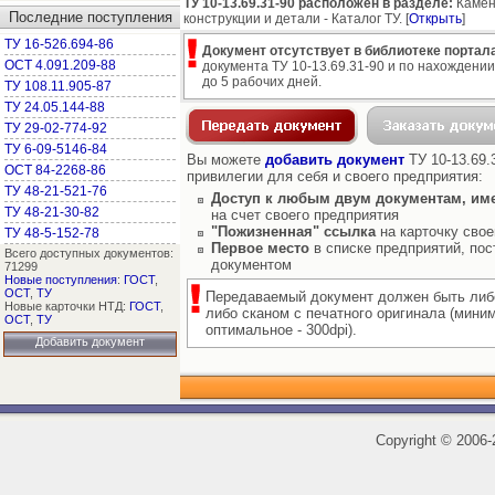
ТУ 10-13.69.31-90 расположен в разделе:
Камен
Последние поступления
конструкции и детали - Каталог ТУ. [
Открыть
]
ТУ 16-526.694-86
Документ отсутствует в библиотеке портала
ОСТ 4.091.209-88
документа ТУ 10-13.69.31-90 и по нахождении
до 5 рабочих дней.
ТУ 108.11.905-87
ТУ 24.05.144-88
ТУ 29-02-774-92
ТУ 6-09-5146-84
Вы можете
добавить документ
ТУ 10-13.69.
ОСТ 84-2268-86
привилегии для себя и своего предприятия:
ТУ 48-21-521-76
Доступ к любым двум документам, им
ТУ 48-21-30-82
на счет своего предприятия
"Пожизненная" ссылка
на карточку свое
ТУ 48-5-152-78
Первое место
в списке предприятий, пос
Всего доступных документов:
документом
71299
Новые поступления
:
ГОСТ
,
ОСТ
,
ТУ
Передаваемый документ должен быть либ
Новые карточки НТД:
ГОСТ
,
либо сканом с печатного оригинала (мини
ОСТ
,
ТУ
оптимальное - 300dpi).
Добавить документ
Copyright
©
2006-2