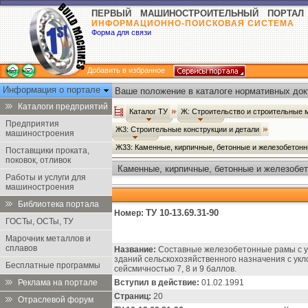
ПЕРВЫЙ МАШИНОСТРОИТЕЛЬНЫЙ ПОРТАЛ
ИНФОРМАЦИОННО-ПОИСКОВАЯ СИСТЕМА
Форма для связи
Добавить в избранное
Информация о портале
Ваше положение в каталоге нормативных док
Каталоги предприятий
Каталог ТУ
Ж: Строительство и строительные
Предприятия
Ж3: Строительные конструкции и детали
машиностроения
Ж33: Каменные, кирпичные, бетонные и железобетонн
Поставщики проката,
поковок, отливок
Каменные, кирпичные, бетонные и железобет
Работы и услуги для
машиностроения
Библиотека портала
ТУ 10-13.69.31-90
Номер:
ГОСТы, ОСТы, ТУ
Марочник металлов и
сплавов
Название:
Составные железобетонные рамы с у
зданий сельскохозяйственного назначения с укл
Бесплатные программы
сейсмичностью 7, 8 и 9 баллов.
Реклама на портале
Вступил в действие:
01.02.1991
Страниц:
20
Отраслевой форум