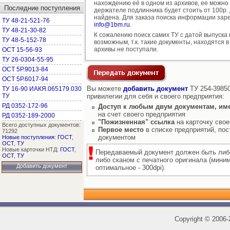
нахождению её в одном из архивов, ее можно
Последние поступления
держателе подлинника будет стоить от 100р. д
найдена. Для заказа поиска информации заре
ТУ 48-21-521-76
info@1bm.ru
.
ТУ 48-21-30-82
К сожалению поиск самих ТУ с датой выпуска
ТУ 48-5-152-78
возможным, т.к. такие документы, находятся в
архивы не поступали.
ОСТ 15-56-93
ТУ 26-0304-55-95
ОСТ 5Р.9013-84
ОСТ 5Р.6017-94
Вы можете
добавить документ
ТУ 254-39850
ТУ 16-90 ИАКЯ.065179.030
ТУ
привилегии для себя и своего предприятия:
РД 0352-172-96
Доступ к любым двум документам, им
на счет своего предприятия
РД 0352-189-2000
"Пожизненная" ссылка
на карточку свое
Всего доступных документов:
Первое место
в списке предприятий, пос
71292
документом
Новые поступления
:
ГОСТ
,
ОСТ
,
ТУ
Новые карточки НТД:
ГОСТ
,
Передаваемый документ должен быть либ
ОСТ
,
ТУ
либо сканом с печатного оригинала (мини
Добавить документ
оптимальное - 300dpi).
Copyright
©
2006-2