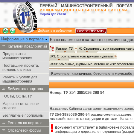
ПЕРВЫЙ МАШИНОСТРОИТЕЛЬНЫЙ ПОРТАЛ
ИНФОРМАЦИОННО-ПОИСКОВАЯ СИСТЕМА
Форма для связи
Добавить в избранное
Информация о портале
Ваше положение в каталоге нормативных док
Каталоги предприятий
Каталог ТУ
Ж: Строительство и строительные
Предприятия
Ж3: Строительные конструкции и детали
машиностроения
Ж33: Каменные, кирпичные, бетонные и железобетонн
Поставщики проката,
поковок, отливок
Каменные, кирпичные, бетонные и железобет
Работы и услуги для
машиностроения
Библиотека портала
ТУ 254-3985036-290-94
Номер:
ГОСТы, ОСТы, ТУ
Марочник металлов и
сплавов
Название:
Кабины санитарно-технические желе
ТУ 254-3985036-290-94 расположен в разделе:
Бесплатные программы
железобетонные конструкции и детали - Каталог Т
Реклама на портале
Документ отсутствует в библиотеке портала
Отраслевой форум
информации о держателе подлинника (разраб