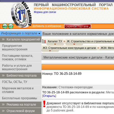
ПЕРВЫЙ МАШИНОСТРОИТЕЛЬНЫЙ ПОРТАЛ
ИНФОРМАЦИОННО-ПОИСКОВАЯ СИСТЕМА
Форма для связи
Добавить в избранное
Информация о портале
Ваше положение в каталоге нормативных док
Каталоги предприятий
Каталог ТУ
Ж: Строительство и строительные
Предприятия
Ж3: Строительные конструкции и детали
Ж34: Мета
машиностроения
Поставщики проката,
Металлические конструкции и детали - Ката
поковок, отливок
Работы и услуги для
машиностроения
ТО 36-25-18-14-89
Номер:
Библиотека портала
ГОСТы, ОСТы, ТУ
Название:
Стеллажи-перегородки.
Марочник металлов и
сплавов
ТО 36-25-18-14-89 расположен в разделе:
Метал
[
Открыть
]
Бесплатные программы
Документ отсутствует в библиотеке портала
Реклама на портале
документа ТО 36-25-18-14-89 и по нахождении
до 5 рабочих дней.
Отраслевой форум