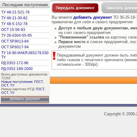
Последние поступления
ТУ 48-21-521-76
Вы можете
добавить документ
ТО 36-25-18-
ТУ 48-21-30-82
привилегии для себя и своего предприятия:
ТУ 48-5-152-78
Доступ к любым двум документам, им
ОСТ 15-56-93
на счет своего предприятия
ТУ 26-0304-55-95
"Пожизненная" ссылка
на карточку свое
ОСТ 5Р.9013-84
Первое место
в списке предприятий, пос
документом
ОСТ 5Р.6017-94
ТУ 16-90 ИАКЯ.065179.030
Передаваемый документ должен быть либ
ТУ
либо сканом с печатного оригинала (мини
РД 0352-172-96
оптимальное - 300dpi).
РД 0352-189-2000
Всего доступных документов:
71292
Новые поступления
:
ГОСТ
,
ОСТ
,
ТУ
Новые карточки НТД:
ГОСТ
,
ОСТ
,
ТУ
Добавить документ
Copyright
©
2006-2