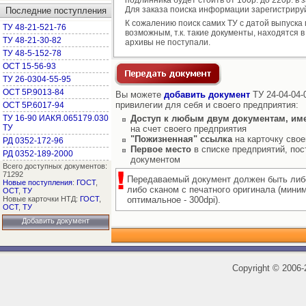
подлинника будет стоить от 100р. до 220р. в 
Для заказа поиска информации зарегистриру
Последние поступления
К сожалению поиск самих ТУ с датой выпуска
ТУ 48-21-521-76
возможным, т.к. такие документы, находятся в
ТУ 48-21-30-82
архивы не поступали.
ТУ 48-5-152-78
ОСТ 15-56-93
ТУ 26-0304-55-95
ОСТ 5Р.9013-84
Вы можете
добавить документ
ТУ 24-04-04-
привилегии для себя и своего предприятия:
ОСТ 5Р.6017-94
ТУ 16-90 ИАКЯ.065179.030
Доступ к любым двум документам, им
ТУ
на счет своего предприятия
"Пожизненная" ссылка
на карточку свое
РД 0352-172-96
Первое место
в списке предприятий, пос
РД 0352-189-2000
документом
Всего доступных документов:
71292
Передаваемый документ должен быть либ
Новые поступления
:
ГОСТ
,
либо сканом с печатного оригинала (мини
ОСТ
,
ТУ
Новые карточки НТД:
ГОСТ
,
оптимальное - 300dpi).
ОСТ
,
ТУ
Добавить документ
Copyright
©
2006-2