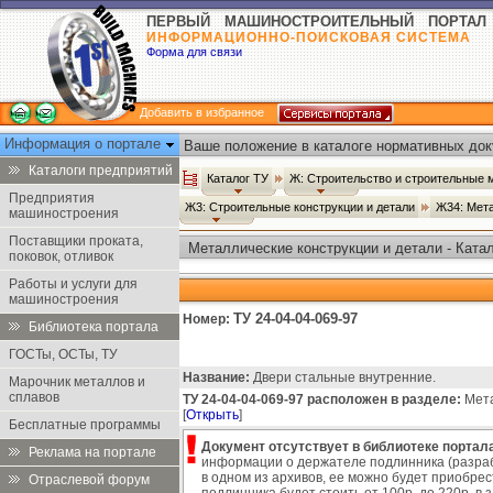
ПЕРВЫЙ МАШИНОСТРОИТЕЛЬНЫЙ ПОРТАЛ
ИНФОРМАЦИОННО-ПОИСКОВАЯ СИСТЕМА
Форма для связи
Добавить в избранное
Информация о портале
Ваше положение в каталоге нормативных док
Каталоги предприятий
Каталог ТУ
Ж: Строительство и строительные
Предприятия
Ж3: Строительные конструкции и детали
Ж34: Мета
машиностроения
Поставщики проката,
Металлические конструкции и детали - Ката
поковок, отливок
Работы и услуги для
машиностроения
ТУ 24-04-04-069-97
Номер:
Библиотека портала
ГОСТы, ОСТы, ТУ
Название:
Двери стальные внутренние.
Марочник металлов и
сплавов
ТУ 24-04-04-069-97 расположен в разделе:
Мета
[
Открыть
]
Бесплатные программы
Документ отсутствует в библиотеке портала
Реклама на портале
информации о держателе подлинника (разраб
в одном из архивов, ее можно будет приобре
Отраслевой форум