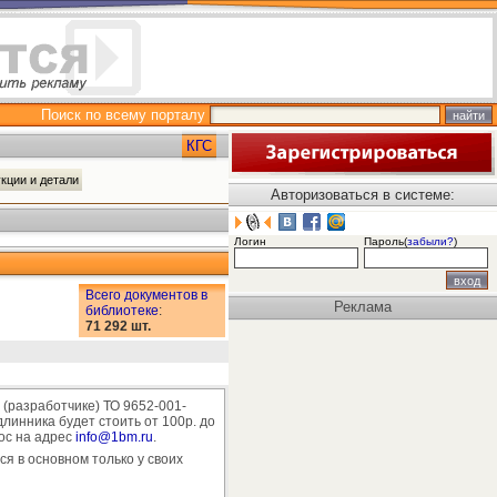
Поиск по всему порталу
КГС
кции и детали
Авторизоваться в системе:
Логин
Пароль(
забыли?
)
Всего документов в
Реклама
библиотеке
:
71 292 шт.
(разработчике) ТО 9652-001-
линника будет стоить от 100р. до
рос на адрес
info@1bm.ru
.
ся в основном только у своих