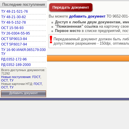
Последние поступления
ТУ 48-21-521-76
Вы можете
добавить документ
ТО 9652-001-
ТУ 48-21-30-82
Доступ к любым двум документам, им
ТУ 48-5-152-78
"Пожизненная" ссылка
на карточку свое
ОСТ 15-56-93
Первое место
в списке предприятий, по
ТУ 26-0304-55-95
ОСТ 5Р.9013-84
Передаваемый документ должен быть либо
допустимое разрешение - 150dpi, оптимальн
ОСТ 5Р.6017-94
ТУ 16-90 ИАКЯ.065179.030
ТУ
РД 0352-172-96
РД 0352-189-2000
Всего доступных документов:
71292
Новые поступления
:
ГОСТ
,
ОСТ
,
ТУ
Новые карточки НТД:
ГОСТ
,
ОСТ
,
ТУ
Добавить документ