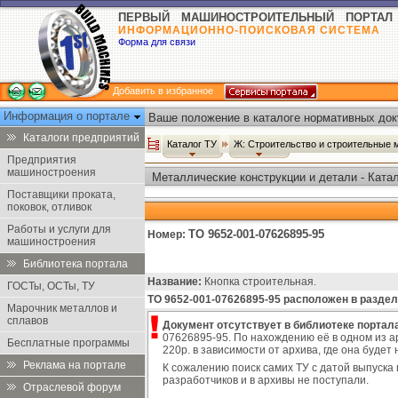
ПЕРВЫЙ МАШИНОСТРОИТЕЛЬНЫЙ ПОРТАЛ
ИНФОРМАЦИОННО-ПОИСКОВАЯ СИСТЕМА
Форма для связи
Добавить в избранное
Информация о портале
Ваше положение в каталоге нормативных док
Каталоги предприятий
Каталог ТУ
Ж: Строительство и строительные
Предприятия
машиностроения
Металлические конструкции и детали - Ката
Поставщики проката,
поковок, отливок
Работы и услуги для
ТО 9652-001-07626895-95
Номер:
машиностроения
Библиотека портала
Название:
Кнопка строительная.
ГОСТы, ОСТы, ТУ
ТО 9652-001-07626895-95 расположен в раздел
Марочник металлов и
сплавов
Документ отсутствует в библиотеке портала
07626895-95. По нахождению её в одном из а
Бесплатные программы
220р. в зависимости от архива, где она буде
Реклама на портале
К сожалению поиск самих ТУ с датой выпуска 
разработчиков и в архивы не поступали.
Отраслевой форум