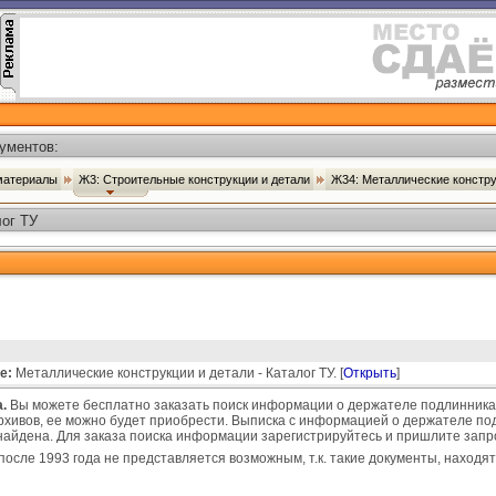
ументов:
 материалы
Ж3: Строительные конструкции и детали
Ж34: Металлические констру
лог ТУ
е:
Металлические конструкции и детали - Каталог ТУ. [
Открыть
]
.
Вы можете бесплатно заказать поиск информации о держателе подлинника 
рхивов, ее можно будет приобрести. Выписка с информацией о держателе под
т найдена. Для заказа поиска информации зарегистрируйтесь и пришлите зап
после 1993 года не представляется возможным, т.к. такие документы, находят