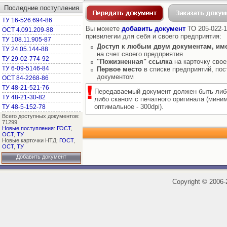
Последние поступления
ТУ 16-526.694-86
Вы можете
добавить документ
ТО 205-022-1
ОСТ 4.091.209-88
привилегии для себя и своего предприятия:
ТУ 108.11.905-87
Доступ к любым двум документам, им
ТУ 24.05.144-88
на счет своего предприятия
ТУ 29-02-774-92
"Пожизненная" ссылка
на карточку свое
ТУ 6-09-5146-84
Первое место
в списке предприятий, пос
документом
ОСТ 84-2268-86
ТУ 48-21-521-76
Передаваемый документ должен быть либ
ТУ 48-21-30-82
либо сканом с печатного оригинала (мини
оптимальное - 300dpi).
ТУ 48-5-152-78
Всего доступных документов:
71299
Новые поступления
:
ГОСТ
,
ОСТ
,
ТУ
Новые карточки НТД:
ГОСТ
,
ОСТ
,
ТУ
Добавить документ
Copyright
©
2006-2