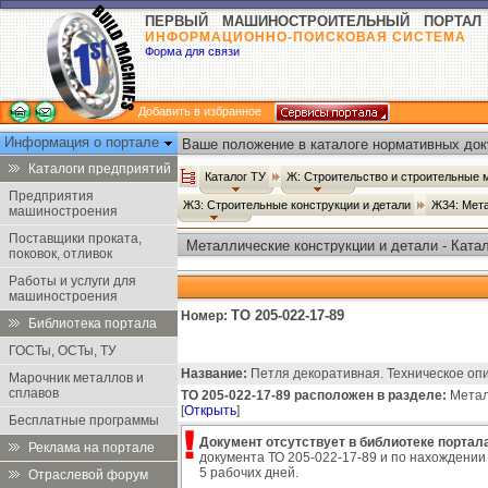
ПЕРВЫЙ МАШИНОСТРОИТЕЛЬНЫЙ ПОРТАЛ
ИНФОРМАЦИОННО-ПОИСКОВАЯ СИСТЕМА
Форма для связи
Добавить в избранное
Информация о портале
Ваше положение в каталоге нормативных док
Каталоги предприятий
Каталог ТУ
Ж: Строительство и строительные
Предприятия
Ж3: Строительные конструкции и детали
Ж34: Мета
машиностроения
Поставщики проката,
Металлические конструкции и детали - Ката
поковок, отливок
Работы и услуги для
машиностроения
ТО 205-022-17-89
Номер:
Библиотека портала
ГОСТы, ОСТы, ТУ
Название:
Петля декоративная. Техническое оп
Марочник металлов и
сплавов
ТО 205-022-17-89 расположен в разделе:
Металл
[
Открыть
]
Бесплатные программы
Документ отсутствует в библиотеке портала
Реклама на портале
документа ТО 205-022-17-89 и по нахождении 
5 рабочих дней.
Отраслевой форум