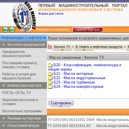
ПЕРВЫЙ МАШИНОСТРОИТЕЛЬНЫЙ ПОРТАЛ
ИНФОРМАЦИОННО-ПОИСКОВАЯ СИСТЕМА
Форма для связи
Добавить в избранное
Информация о портале
Ваше положение в каталоге нормативных док
Каталоги предприятий
Каталог ТУ
Б: Нефть и нефтяные продукты
Предприятия
машиностроения
Масла смазочные - Каталог ТУ
Поставщики проката,
Б20 - Классификация, номенклатура и
поковок, отливок
общие нормы
Б21 - Масла моторные
Работы и услуги для
Б22 - Масла индустриальные
машиностроения
Б23 - Масла турбинные
Библиотека портала
Б24 - Масла компрессорные
ГОСТы, ОСТы, ТУ
Марочник металлов и
Сортировка
сплавов
Бесплатные программы
Реклама на портале
ТУ 0253-001-00151911-2004
Масла индустриальн
Отраслевой форум
ТУ 0253-001-00151911-93
Масла индустриаль