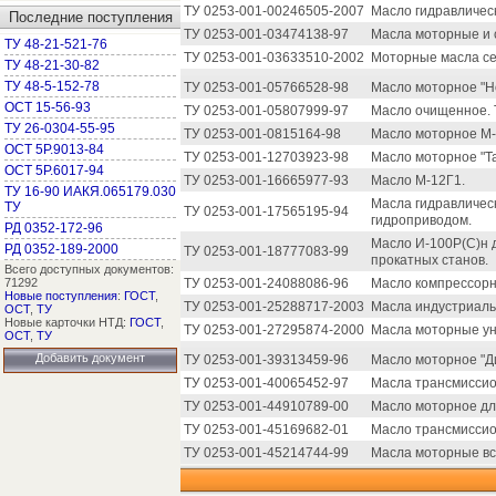
ТУ 0253-001-00246505-2007
Масло гидравлическ
Последние поступления
ТУ 0253-001-03474138-97
Масла моторные и
ТУ 48-21-521-76
ТУ 0253-001-03633510-2002
Моторные масла се
ТУ 48-21-30-82
ТУ 48-5-152-78
ТУ 0253-001-05766528-98
Масло моторное "Н
ОСТ 15-56-93
ТУ 0253-001-05807999-97
Масло очищенное. 
ТУ 26-0304-55-95
ТУ 0253-001-0815164-98
Масло моторное М-1
ОСТ 5Р.9013-84
ТУ 0253-001-12703923-98
Масло моторное "Та
ОСТ 5Р.6017-94
ТУ 0253-001-16665977-93
Масло М-12Г1.
ТУ 16-90 ИАКЯ.065179.030
Масла гидравличес
ТУ
ТУ 0253-001-17565195-94
гидроприводом.
РД 0352-172-96
Масло И-100Р(С)н 
РД 0352-189-2000
ТУ 0253-001-18777083-99
прокатных станов.
Всего доступных документов:
71292
ТУ 0253-001-24088086-96
Масло компрессорн
Новые поступления
:
ГОСТ
,
ТУ 0253-001-25288717-2003
Масла индустриаль
ОСТ
,
ТУ
Новые карточки НТД:
ГОСТ
,
ТУ 0253-001-27295874-2000
Масла моторные ун
ОСТ
,
ТУ
Добавить документ
ТУ 0253-001-39313459-96
Масло моторное "Ди
ТУ 0253-001-40065452-97
Масла трансмиссио
ТУ 0253-001-44910789-00
Масло моторное дл
ТУ 0253-001-45169682-01
Масло трансмиссио
ТУ 0253-001-45214744-99
Масла моторные вс