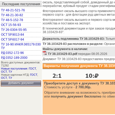
оксаль, представляющий собой, доведенный до
Последние поступления
переработки, кубовый продукт стадии ректифик
ТУ 48-21-521-76
Флотореагент-оксаль высшего сорта применяе
первого сорта - для флотации руд цветных мета
ТУ 48-21-30-82
Флотореагент-оксаль высшего и первого сорта м
ТУ 48-5-152-78
хозяйства и поставок на экспорт.
ОСТ 15-56-93
В технической документации и при заказе проду
ТУ 26-0304-55-95
38.103429-83".
ОСТ 5Р.9013-84
Держатель подлинника ТУ 38.103429-83:
Тольят
ОСТ 5Р.6017-94
ТУ 38.103429-83 расположен в разделе:
Органич
ТУ 16-90 ИАКЯ.065179.030
ТУ
Файлы документа в наличии:
РД 0352-172-96
ТУ 38.103429-83.pdf
передан 08.05.2026
РД 0352-189-2000
Документ ТУ 38.103429-83 предоставлен предп
Всего доступных документов:
71292
Варианты получения документа ТУ 38.1034
Новые поступления
:
ГОСТ
,
ОСТ
,
ТУ
Новые карточки НТД:
ГОСТ
,
ОСТ
,
ТУ
Добавить документ
Приобретите доступ к документу ТУ 38.103
Стоимость услуги -
2 700,00р.
Обратите внимание на возможность приобр
или
получить документ бесплатно
по обме