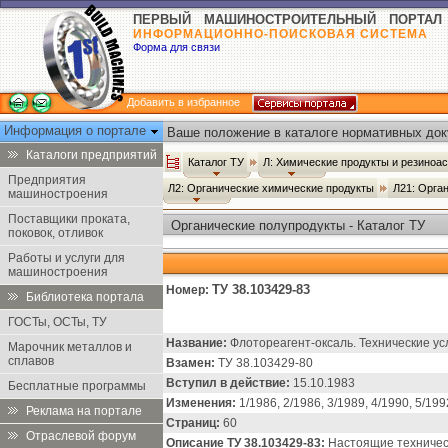
ПЕРВЫЙ МАШИНОСТРОИТЕЛЬНЫЙ ПОРТАЛ
ИНФОРМАЦИОННО-ПОИСКОВАЯ СИСТЕМА
Форма для связи
Добавить в избранное
Информация о портале
Ваше положение в каталоге нормативных док
Каталоги предприятий
Каталог ТУ
Л: Химические продукты и резиноа
Предприятия
Л2: Органические химические продукты
Л21: Орга
машиностроения
Поставщики проката,
Органические полупродукты - Каталог ТУ
поковок, отливок
Работы и услуги для
машиностроения
ТУ 38.103429-83
Номер:
Библиотека портала
ГОСТы, ОСТы, ТУ
Название:
Флотореагент-оксаль. Технические ус
Марочник металлов и
сплавов
Взамен:
ТУ 38.103429-80
Вступил в действие:
15.10.1983
Бесплатные программы
Изменения:
1/1986, 2/1986, 3/1989, 4/1990, 5/199
Реклама на портале
Страниц:
60
Отраслевой форум
Описание ТУ 38.103429-83:
Настоящие техничес