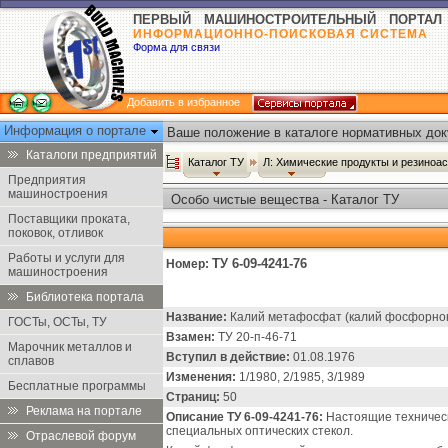
ПЕРВЫЙ МАШИНОСТРОИТЕЛЬНЫЙ ПОРТАЛ
ИНФОРМАЦИОННО-ПОИСКОВАЯ СИСТЕМА
Форма для связи
Добавить в избранное
Информация о портале
Ваше положение в каталоге нормативных док
Каталоги предприятий
Каталог ТУ
Л: Химические продукты и резиноа
Предприятия
машиностроения
Особо чистые вещества - Каталог ТУ
Поставщики проката,
поковок, отливок
Работы и услуги для
ТУ 6-09-4241-76
Номер:
машиностроения
Библиотека портала
Название:
Калий метафосфат (калий фосфорнокис
ГОСТы, ОСТы, ТУ
Взамен:
ТУ 20-п-46-71
Марочник металлов и
Вступил в действие:
01.08.1976
сплавов
Изменения:
1/1980, 2/1985, 3/1989
Бесплатные программы
Страниц:
50
Реклама на портале
Описание ТУ 6-09-4241-76:
Настоящие техническ
специальных оптических стекол.
Отраслевой форум