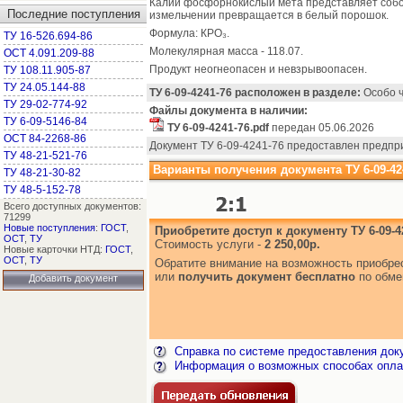
Калий фосфорнокислый мета представляет собой
Последние поступления
измельчении превращается в белый порошок.
Формула: КРО₃.
ТУ 16-526.694-86
Молекулярная масса - 118.07.
ОСТ 4.091.209-88
Продукт неогнеопасен и невзрывоопасен.
ТУ 108.11.905-87
ТУ 24.05.144-88
ТУ 6-09-4241-76 расположен в разделе:
Особо ч
ТУ 29-02-774-92
Файлы документа в наличии:
ТУ 6-09-5146-84
ТУ 6-09-4241-76.pdf
передан 05.06.2026
ОСТ 84-2268-86
Документ ТУ 6-09-4241-76 предоставлен предп
ТУ 48-21-521-76
Варианты получения документа ТУ 6-09-42
ТУ 48-21-30-82
ТУ 48-5-152-78
Всего доступных документов:
71299
Новые поступления
:
ГОСТ
,
Приобретите доступ к документу ТУ 6-09-4
ОСТ
,
ТУ
Стоимость услуги -
2 250,00р.
Новые карточки НТД:
ГОСТ
,
ОСТ
,
ТУ
Обратите внимание на возможность приобр
или
получить документ бесплатно
по обме
Добавить документ
Справка по системе предоставления док
Информация о возможных способах опла