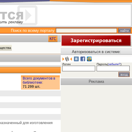
Поиск по всему порталу
КГС
ещества
Авторизоваться в системе:
Логин
Пароль(
забыли?
)
Всего документов в
Реклама
библиотеке
:
71 299 шт.
назначенный для изготовления