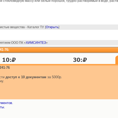
 стекловидную массу или белый порошок, трудно растворимый в воде, раств
истые вещества - Каталог ТУ. [
Открыть
]
риятием ООО ПК «
ХИМСИНТЕЗ
»
41-76:
241-76
ести
доступ к 10 документам
за 5000р.
ну.
ументов.
ты.