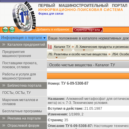
ПЕРВЫЙ МАШИНОСТРОИТЕЛЬНЫЙ ПОРТАЛ
ИНФОРМАЦИОННО-ПОИСКОВАЯ СИСТЕМА
Форма для связи
Добавить в избранное
Информация о портале
Ваше положение в каталоге нормативных док
Каталоги предприятий
Каталог ТУ
Л: Химические продукты и резиноа
Предприятия
Л5: Реактивы и особо чистые вещества
Л54: Особ
машиностроения
Поставщики проката,
Особо чистые вещества - Каталог ТУ
поковок, отливок
Работы и услуги для
машиностроения
ТУ 6-09-5308-87
Номер:
Библиотека портала
ГОСТы, ОСТы, ТУ
Название:
Алюминий метафосфат для оптическ
Марочник металлов и
мета) ос.ч. 7-3. Технические условия.
сплавов
Вступил в действие:
21.05.1987
Бесплатные программы
Изменения:
1/1989, 2
Реклама на портале
Страниц:
35
Отраслевой форум
Описание ТУ 6-09-5308-87:
Настоящие техническ