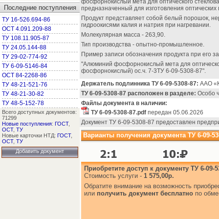
фосфорнокислый мета для оптического стеклова
Последние поступления
предназначенный для изготовления оптических 
Продукт представляет собой белый порошок, нер
ТУ 16-526.694-86
гидроокисями калия и натрия при нагревании.
ОСТ 4.091.209-88
Молекулярная масса - 263,90.
ТУ 108.11.905-87
Тип производства - опытно-промышленное.
ТУ 24.05.144-88
Пример записи обозначения продукта при его за
ТУ 29-02-774-92
"Алюминий фосфорнокислый мета для оптическо
ТУ 6-09-5146-84
фосфорнокислый) ос.ч. 7-3ТУ 6-09-5308-87".
ОСТ 84-2268-86
Держатель подлинника ТУ 6-09-5308-87:
ААО «К
ТУ 48-21-521-76
ТУ 6-09-5308-87 расположен в разделе:
Особо ч
ТУ 48-21-30-82
ТУ 48-5-152-78
Файлы документа в наличии:
Всего доступных документов:
ТУ 6-09-5308-87.pdf
передан 05.06.2026
71299
Документ ТУ 6-09-5308-87 предоставлен предп
Новые поступления
:
ГОСТ
,
ОСТ
,
ТУ
Варианты получения документа ТУ 6-09-53
Новые карточки НТД:
ГОСТ
,
ОСТ
,
ТУ
Добавить документ
Приобретите доступ к документу ТУ 6-09-5
Стоимость услуги -
1 575,00р.
Обратите внимание на возможность приобр
или
получить документ бесплатно
по обме