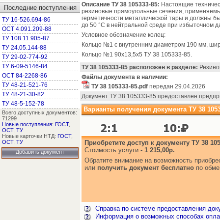
Описание ТУ 38 105333-85:
Настоящие техничес
Последние поступления
резиновые прямоугольные сечения, применяемые
герметичности металлической тары и должны бы
ТУ 16-526.694-86
до 50 °C в нейтральной среде при избыточном давл
ОСТ 4.091.209-88
Условное обозначение колец:
ТУ 108.11.905-87
Кольцо №1 с внутренним диаметром 190 мм, шир
ТУ 24.05.144-88
Кольцо №1 90х13,5х5 ТУ 38 105333-85.
ТУ 29-02-774-92
ТУ 6-09-5146-84
ТУ 38 105333-85 расположен в разделе:
Резинов
ОСТ 84-2268-86
Файлы документа в наличии:
ТУ 48-21-521-76
ТУ 38 105333-85.pdf
передан 29.04.2026
ТУ 48-21-30-82
Документ ТУ 38 105333-85 предоставлен предп
ТУ 48-5-152-78
Варианты получения документа ТУ 38 1053
Всего доступных документов:
71299
Новые поступления
:
ГОСТ
,
ОСТ
,
ТУ
Новые карточки НТД:
ГОСТ
,
ОСТ
,
ТУ
Приобретите доступ к документу ТУ 38 105
Стоимость услуги -
1 215,00р.
Добавить документ
Обратите внимание на возможность приобр
или
получить документ бесплатно
по обме
Справка по системе предоставления док
Информация о возможных способах опла