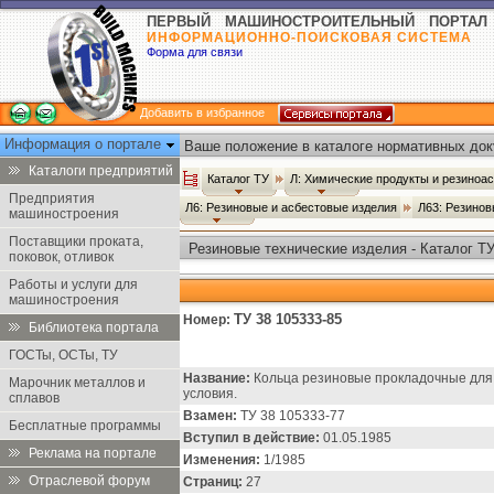
ПЕРВЫЙ МАШИНОСТРОИТЕЛЬНЫЙ ПОРТАЛ
ИНФОРМАЦИОННО-ПОИСКОВАЯ СИСТЕМА
Форма для связи
Добавить в избранное
Информация о портале
Ваше положение в каталоге нормативных док
Каталоги предприятий
Каталог ТУ
Л: Химические продукты и резиноа
Предприятия
Л6: Резиновые и асбестовые изделия
Л63: Резинов
машиностроения
Поставщики проката,
Резиновые технические изделия - Каталог Т
поковок, отливок
Работы и услуги для
машиностроения
ТУ 38 105333-85
Номер:
Библиотека портала
ГОСТы, ОСТы, ТУ
Название:
Кольца резиновые прокладочные для 
Марочник металлов и
условия.
сплавов
Взамен:
ТУ 38 105333-77
Бесплатные программы
Вступил в действие:
01.05.1985
Реклама на портале
Изменения:
1/1985
Отраслевой форум
Страниц:
27