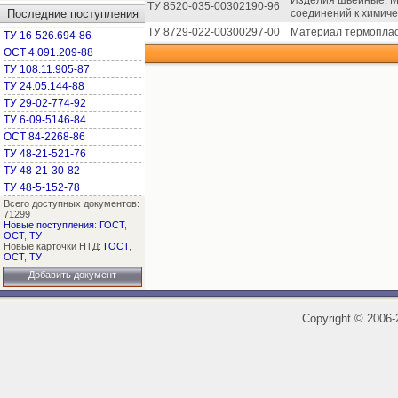
Изделия швейные. М
ТУ 8520-035-00302190-96
Последние поступления
соединений к химиче
ТУ 8729-022-00300297-00
Материал термоплас
ТУ 16-526.694-86
ОСТ 4.091.209-88
ТУ 108.11.905-87
ТУ 24.05.144-88
ТУ 29-02-774-92
ТУ 6-09-5146-84
ОСТ 84-2268-86
ТУ 48-21-521-76
ТУ 48-21-30-82
ТУ 48-5-152-78
Всего доступных документов:
71299
Новые поступления
:
ГОСТ
,
ОСТ
,
ТУ
Новые карточки НТД:
ГОСТ
,
ОСТ
,
ТУ
Добавить документ
Copyright
©
2006-2