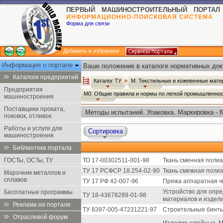
ПЕРВЫЙ МАШИНОСТРОИТЕЛЬНЫЙ ПОРТАЛ
ИНФОРМАЦИОННО-ПОИСКОВАЯ СИСТЕМА
Форма для связи
Добавить в избранное
Информация о портале
Ваше положение в каталоге нормативных док
Каталоги предприятий
Каталог ТУ
М: Текстильные и кожевенные мате
Предприятия
М0: Общие правила и нормы по легкой промышленно
машиностроения
Поставщики проката,
Методы испытаний. Упаковка. Маркировка - 
поковок, отливок
Работы и услуги для
Сортировка
машиностроения
Библиотека портала
ГОСТы, ОСТы, ТУ
ТО 17-00302511-001-98
Ткань сменная поли
ТУ 17 РСФСР 18.254-02-90
Ткань смежная поли
Марочник металлов и
сплавов
ТУ 17 РФ 42-007-96
Пряжа аппаратная ч
Устройство для опр
Бесплатные программы
ТУ 18-43678289-01-98
материалов и издел
Реклама на портале
ТУ 8397-005-47231221-97
Строительные бинты
Отраслевой форум