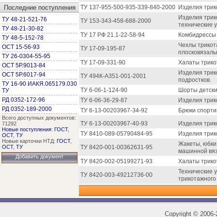
Последние поступления
ТУ 137-955-500-935-339-840-2000
Изделия трик
Изделия трик
ТУ 48-21-521-76
ТУ 153-343-458-688-2000
технические у
ТУ 48-21-30-82
ТУ 17 РФ 21.1-22-58-94
Комбидрессы
ТУ 48-5-152-78
Чехлы трикот
ОСТ 15-56-93
ТУ 17-09-195-87
плосковязаль
ТУ 26-0304-55-95
ТУ 17-09-331-90
Халаты трико
ОСТ 5Р.9013-84
Изделия трик
ОСТ 5Р.6017-94
ТУ 494К-А351-001-2001
подростков.
ТУ 16-90 ИАКЯ.065179.030
ТУ 6-06-1-124-90
Шорты детски
ТУ
РД 0352-172-96
ТУ 6-06-36-29-87
Изделия трик
РД 0352-189-2000
ТУ 6-13-00203967-34-92
Брюки спорти
Всего доступных документов:
ТУ 6-13-00203967-40-93
Изделия трик
71292
Новые поступления
:
ГОСТ
,
ТУ 8410-089-05790484-95
Изделия трик
ОСТ
,
ТУ
Новые карточки НТД:
ГОСТ
,
Жакеты, юбки,
ОСТ
,
ТУ
ТУ 8420-001-00362631-95
машинной вяз
Добавить документ
ТУ 8420-002-05199271-93
Халаты трико
Технические у
ТУ 8420-003-49212736-00
трикотажного
Copyright
©
2006-2