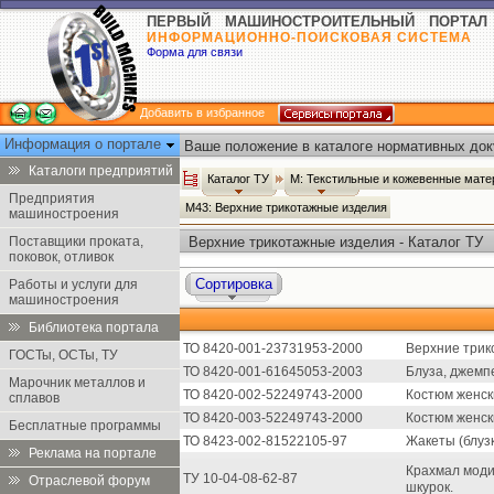
ПЕРВЫЙ МАШИНОСТРОИТЕЛЬНЫЙ ПОРТАЛ
ИНФОРМАЦИОННО-ПОИСКОВАЯ СИСТЕМА
Форма для связи
Добавить в избранное
Информация о портале
Ваше положение в каталоге нормативных док
Каталоги предприятий
Каталог ТУ
М: Текстильные и кожевенные мате
Предприятия
М43: Верхние трикотажные изделия
машиностроения
Поставщики проката,
Верхние трикотажные изделия - Каталог ТУ
поковок, отливок
Сортировка
Работы и услуги для
машиностроения
Библиотека портала
ТО 8420-001-23731953-2000
Верхние трик
ГОСТы, ОСТы, ТУ
ТО 8420-001-61645053-2003
Блуза, джемпе
Марочник металлов и
ТО 8420-002-52249743-2000
Костюм женск
сплавов
ТО 8420-003-52249743-2000
Костюм женск
Бесплатные программы
ТО 8423-002-81522105-97
Жакеты (блузк
Реклама на портале
Крахмал мод
ТУ 10-04-08-62-87
Отраслевой форум
шкурок.