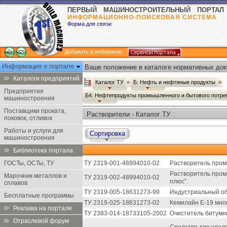
ПЕРВЫЙ МАШИНОСТРОИТЕЛЬНЫЙ ПОРТАЛ
ИНФОРМАЦИОННО-ПОИСКОВАЯ СИСТЕМА
Форма для связи
Добавить в избранное
Информация о портале
Ваше положение в каталоге нормативных док
Каталоги предприятий
Каталог ТУ
Б: Нефть и нефтяные продукты
Предприятия
Б4: Нефтепродукты промышленного и бытового потр
машиностроения
Поставщики проката,
Растворители - Каталог ТУ
поковок, отливок
Работы и услуги для
Сортировка
машиностроения
Библиотека портала
ГОСТы, ОСТы, ТУ
ТУ 2319-001-48994010-02
Растворитель про
Растворитель про
Марочник металлов и
ТУ 2319-002-48994010-02
плюс".
сплавов
ТУ 2319-005-18631273-99
Индустриальный о
Бесплатные программы
ТУ 2319-025-18631273-02
Кемилайн Е-19 мно
Реклама на портале
ТУ 2383-014-18733105-2002
Очиститель битумн
Отраслевой форум