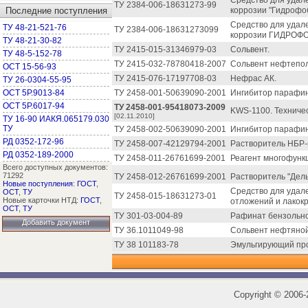
Средство для удале
ТУ 2384-006-18631273-99
Последние поступления
коррозии "Гидрофоб
Средство для удале
ТУ 48-21-521-76
ТУ 2384-006-18631273099
коррозии ГИДРОФО
ТУ 48-21-30-82
ТУ 2415-015-31346979-03
Сольвент.
ТУ 48-5-152-78
ТУ 2415-032-78780418-2007
Сольвент нефтепол
ОСТ 15-56-93
ТУ 2415-076-17197708-03
Нефрас АК.
ТУ 26-0304-55-95
ОСТ 5Р.9013-84
ТУ 2458-001-50639090-2001
Ингибитор парафи
ОСТ 5Р.6017-94
ТУ 2458-001-95418073-2009
KWS-1100. Техничес
[02.11.2010]
ТУ 16-90 ИАКЯ.065179.030
ТУ
ТУ 2458-002-50639090-2001
Ингибитор парафи
РД 0352-172-96
ТУ 2458-007-42129794-2001
Растворитель НБР-
РД 0352-189-2000
ТУ 2458-011-26761699-2001
Реагент многофунк
Всего доступных документов:
71292
ТУ 2458-012-26761699-2001
Растворитель "Дель
Новые поступления
:
ГОСТ
,
Средство для удал
ОСТ
,
ТУ
ТУ 2458-015-18631273-01
Новые карточки НТД:
ГОСТ
,
отложений и лакокр
ОСТ
,
ТУ
ТУ 301-03-004-89
Рафинат бензольно
Добавить документ
ТУ 36.1011049-98
Сольвент нефтяной
ТУ 38 101183-78
Эмульгирующий про
Copyright
©
2006-2