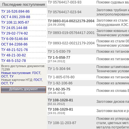
ТУ 05764417-003-93
Поковки судовых ва
Последние поступления
Заготовка трубная 
ТУ 16-526.694-86
ТУ 05764417-023-94
электрополированны
ОСТ 4.091.209-88
Заготовки из ста
ТУ 0893-014-00212179-2004
ТУ 108.11.905-87
оборудования АЭС.
[24.09.2009]
ТУ 24.05.144-88
Заготовки кованые
ТУ 0893-019-05764417-2001
ТУ 29-02-774-92
Технические услови
ТУ 6-09-5146-84
Поковки из стали 0
ТУ 0893-022-00212179-2004
ОСТ 84-2268-86
Технические услови
ТУ 48-21-521-76
ТУ 1-5-030-79
Поковки из титанов
ТУ 48-21-30-82
ТУ 1-5-058-77
Поковки из титанов
ТУ 48-5-152-78
[27.04.2012]
Всего доступных документов:
Поковки штампован
ТУ 1-5-304-94
71299
Технические услови
Новые поступления
:
ГОСТ
,
ОСТ
,
ТУ
ТУ 1-805-076-80
Поковки из титанов
Новые карточки НТД:
ГОСТ
,
ТУ 1-92-106-86
Поковки из алюмини
ОСТ
,
ТУ
Добавить документ
ТУ 1-92-35-75
Поковки из сплава 
[26.06.2014]
ТУ 108-1028-81
Заготовки дисков п
[02.11.2012]
ТУ 108-1029-81
Заготовки валов и 
[19.01.2016]
Поковки из углерод
ТУ 108-11-203-87
стали, цветных мет
металла потребител