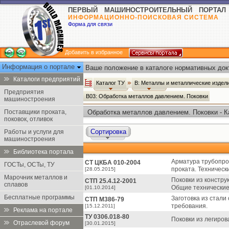
ПЕРВЫЙ МАШИНОСТРОИТЕЛЬНЫЙ ПОРТАЛ
ИНФОРМАЦИОННО-ПОИСКОВАЯ СИСТЕМА
Форма для связи
Добавить в избранное
Информация о портале
Ваше положение в каталоге нормативных док
Каталоги предприятий
Каталог ТУ
В: Металлы и металлические издел
Предприятия
В03: Обработка металлов давлением. Поковки
машиностроения
Поставщики проката,
Обработка металлов давлением. Поковки - К
поковок, отливок
Сортировка
Работы и услуги для
машиностроения
Библиотека портала
Арматура трубопров
СТ ЦКБА 010-2004
ГОСТы, ОСТы, ТУ
проката. Техническ
[28.05.2015]
Марочник металлов и
Поковки из констру
СТП 25.4.12-2001
сплавов
Общие технические
[01.10.2014]
Бесплатные программы
Заготовка из стали
СТП М386-79
требования.
[15.12.2011]
Реклама на портале
ТУ 0306.018-80
Поковки из легиров
Отраслевой форум
[30.01.2015]