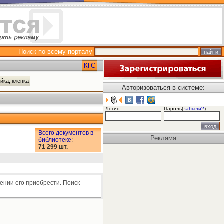
Поиск по всему порталу
КГС
айка, клепка
Авторизоваться в системе:
Логин
Пароль(
забыли?
)
Всего документов в
Реклама
библиотеке
:
71 299 шт.
ении его приобрести. Поиск