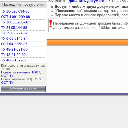
Вы можете
добавить документ
ТУ 14-4-786-
Последние поступления
Доступ к любым двум документам, им
"Пожизненная" ссылка
на карточку свое
ТУ 16-526.694-86
Первое место
в списке предприятий, по
ОСТ 4.091.209-88
ТУ 108.11.905-87
Передаваемый документ должен быть либо
допустимое разрешение - 150dpi, оптимальн
ТУ 24.05.144-88
ТУ 29-02-774-92
ТУ 6-09-5146-84
ОСТ 84-2268-86
ТУ 48-21-521-76
ТУ 48-21-30-82
ТУ 48-5-152-78
Всего доступных документов:
71299
Новые поступления
:
ГОСТ
,
ОСТ
,
ТУ
Новые карточки НТД:
ГОСТ
,
ОСТ
,
ТУ
Добавить документ