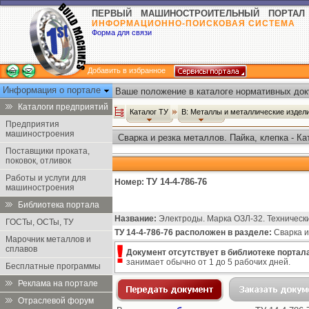
ПЕРВЫЙ МАШИНОСТРОИТЕЛЬНЫЙ ПОРТАЛ
ИНФОРМАЦИОННО-ПОИСКОВАЯ СИСТЕМА
Форма для связи
Добавить в избранное
Информация о портале
Ваше положение в каталоге нормативных док
Каталоги предприятий
Каталог ТУ
В: Металлы и металлические издел
Предприятия
машиностроения
Сварка и резка металлов. Пайка, клепка - Ка
Поставщики проката,
поковок, отливок
Работы и услуги для
ТУ 14-4-786-76
Номер:
машиностроения
Библиотека портала
Название:
Электроды. Марка ОЗЛ-32. Технически
ГОСТы, ОСТы, ТУ
ТУ 14-4-786-76 расположен в разделе:
Сварка и 
Марочник металлов и
сплавов
Документ отсутствует в библиотеке портала
занимает обычно от 1 до 5 рабочих дней.
Бесплатные программы
Реклама на портале
Отраслевой форум