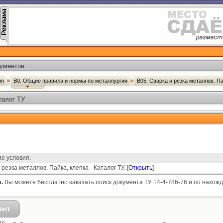
ументов:
ия
В0: Общие правила и нормы по металлургии
В05: Сварка и резка металлов. П
талог ТУ
е условия.
резка металлов. Пайка, клепка - Каталог ТУ. [
Открыть
]
.
Вы можете бесплатно заказать поиск документа ТУ 14-4-786-76 и по нахожд