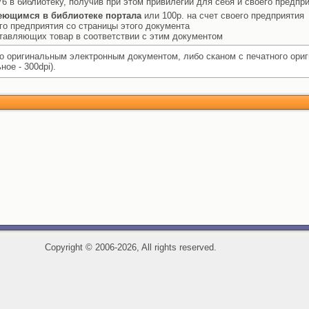
76 в библиотеку, получив при этом привилегии для себя и своего предпри
еющимся в библиотеке портала
или 100р. на счет своего предприятия
го предприятия со страницы этого документа
ставляющих товар в соответствии с этим документом
 оригинальным электронным документом, либо сканом с печатного ори
ое - 300dpi).
Copyright
©
2006-2026, All rights reserved.