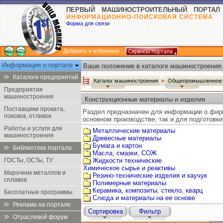
ПЕРВЫЙ МАШИНОСТРОИТЕЛЬНЫЙ ПОРТАЛ
ИНФОРМАЦИОННО-ПОИСКОВАЯ СИСТЕМА
Форма для связи
Добавить в избранное
Информация о портале
Ваше положение в каталоге машиностроения:
Каталоги предприятий
Каталог машиностроения
Общепромышленное 
Предприятия
машиностроения
Конструкционные материалы и изделия
Поставщики проката,
Раздел предназначен для информации о фирм
поковок, отливок
основном производстве, так и для подготовк
Работы и услуги для
Металлические материалы
машиностроения
Древесные материалы
Бумага и картон
Библиотека портала
Масла, смазки, СОЖ
ГОСТы, ОСТы, ТУ
Жидкости технические
Химическое сырье и реактивы
Марочник металлов и
Резино-технические изделия и каучук
сплавов
Полимерные материалы
Керамика, композиты, стекло, кварц
Бесплатные программы
Слюда и материалы на ее основе
Реклама на портале
Сортировка
Фильтр
Отраслевой форум