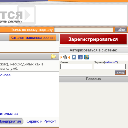
Поиск по всему порталу
Каталог машиностроения
Авторизоваться в системе:
Логин
Пароль(
забыли?
)
ких), необходимых как в
ных служб.
основе
Реклама
ительства
Предприятия
Сервис и Ремонт