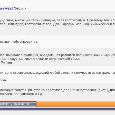
ale@2217696.ru
/
ндовые, мелющие тела-цилиндры, тела галтовочные. Производство и 
ел-цилиндров, галтовочных тел. Для шаровых мельниц, химических и т
лизация нефтепродуктов.
азвивающаяся компания, обладающая развитой промышленной и научной
ный и научный опыт в области органической химии.
 Россия
тектурно строительных изделий любой степени сложности из натуральног
ссия
ализация полуфабрикатов из пластмасс для машиностроения (листы, плит
этилен, полиацеталь и т.д.
Добавить предприятие