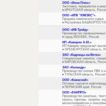
ООО «Иона-Плюс»
Заготовка, переработка и ре
ИРКУТСКАЯ область, Росси
ООО «ИПК "ЮМЭКС"»
Продажа химического сырья.
Республика БАШКОРТОСТАН
ООО «ИФ-Трейд»
Производство промышленных 
город МОСКВА, Россия
ИП «Каверин А.Ю.»
ИП Каверин предлагает высо
ОРЕНБУРГСКАЯ область, Р
ЗАО «Кадницы-на-Вятке»
Специальные чернила, специа
КИРОВСКАЯ область, Росс
ЗАО «Каландр»
Производство пленок ПВХ и н
ТУЛЬСКАЯ область, Россия
ООО «Камаснаб»
Оптовая торговля нефтепроду
ПЕРМСКИЙ край, Россия
ООО «КАНПРО»
Производство канатных, текс
канаты, такелаж, талрепы, к
металлообработки и опалубк