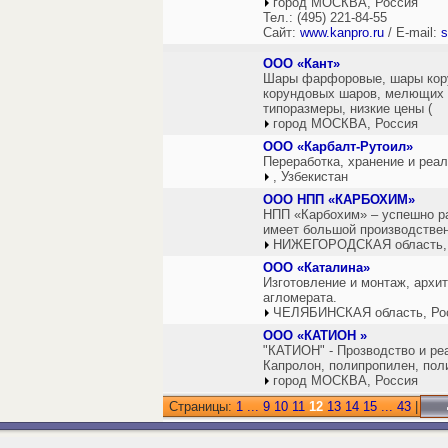
город МОСКВА, Россия
Тел.: (495) 221-84-55
Сайт:
www.kanpro.ru
/ E-mail:
s
ООО «Кант»
Шары фарфоровые, шары кору
корундовых шаров, мелющих т
типоразмеры, низкие цены (
город МОСКВА, Россия
ООО «Карбалт-Рутоил»
Переработка, хранение и реа
, Узбекистан
ООО НПП «КАРБОХИМ»
НПП «Карбохим» – успешно р
имеет большой производствен
НИЖЕГОРОДСКАЯ область,
ООО «Каталина»
Изготовление и монтаж, архи
агломерата.
ЧЕЛЯБИНСКАЯ область, Ро
ООО «КАТИОН »
"КАТИОН" - Прозводство и ре
Капролон, полипропилен, поли
город МОСКВА, Россия
Страницы:
1
...
9
10
11
12
13
14
15
...
43
|