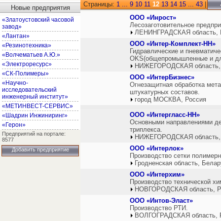
Страницы:
1
...
9
10
11
12
13
14
15
...
43
|
Новые предприятия
ООО «Инрост»
«Златоустовский часовой
Лесозаготовительное предпри
завод»
ЛЕНИНГРАДСКАЯ область, 
«Лантан»
ООО «Интер-Комплект-НН»
«Резинотехника»
Гидравлические и пневматичес
«Волчематьев А.Ю.»
OKS(общепромышленные и дл
«Электроресурс»
НИЖЕГОРОДСКАЯ область,
«СК-Полимеры»
ООО «ИнтерБизнес»
«Научно-
Огнезащитная обработка мета
исследовательский
штукатурных составов.
инженерный институт»
город МОСКВА, Россия
«МЕТИНВЕСТ-СЕРВИС»
ООО «Интергласс-НН»
«Шадрин Инжиниринг»
Основными направлениями дея
«Герон»
триплекса.
Предприятий на портале:
НИЖЕГОРОДСКАЯ область,
8577
ООО «Интерлок»
Добавить предприятие
Производство сетки полимерн
Гродненская область, Белар
ООО «Интерхим»
Производство технической хи
НОВГОРОДСКАЯ область, Р
ООО «Интов-Эласт»
Производство РТИ.
ВОЛГОГРАДСКАЯ область, 