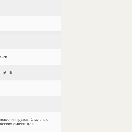
анги.
овый ШЛ.
емещения грузов. Стальные
ических смазок для