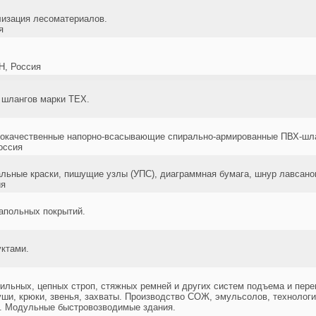
ализация лесоматериалов.
я
, Россия
шлангов марки TEX.
кокачественные напорно-всасывающие спирально-армированные ПВХ-шл
оссия
льные краски, пишущие узлы (УПС), диаграммная бумага, шнур лавсан
ия
апольных покрытий.
ктами.
тильных, цепных строп, стяжных ремней и других систем подъема и пер
оуши, крюки, звенья, захваты. Производство СОЖ, эмульсолов, технолог
и. Модульные быстровозводимые здания.