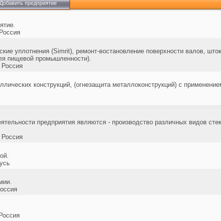
Добавить предприятие
ятие.
Россия
кие уплотнения (Simrit), ремонт-востановление поверхности валов, шт
я пищевой промышленности).
 Россия
ллических конструкций, (огнезащита металлоконструкций) с применение
тельности предприятия являются - производство различных видов стекл
 Россия
ой.
усь
мии.
оссия
Россия