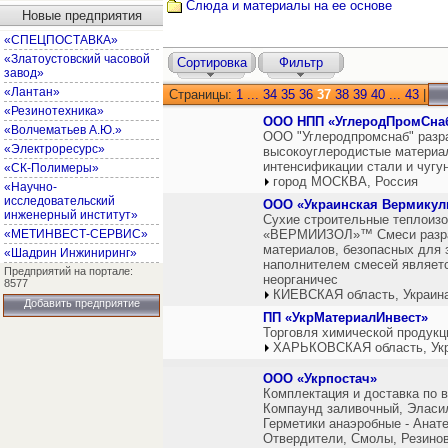
Слюда и материалы на ее основе
Новые предприятия
«СПЕЦПОСТАВКА»
«Златоустовский часовой
Сортировка
Фильтр
завод»
«Лантан»
Страницы:
1
...
34
35
36
37
38
39
40
...
43
|
«Резинотехника»
ООО НПП «УглеродПромСна
«Волчематьев А.Ю.»
ООО "Углеродпромснаб" разр
«Электроресурс»
высокоуглеродистые материа
интенсификации стали и чугу
«СК-Полимеры»
город МОСКВА, Россия
«Научно-
исследовательский
ООО «Украинская Вермикул
инженерный институт»
Сухие строительные теплоизо
«МЕТИНВЕСТ-СЕРВИС»
«ВЕРМИИЗОЛ»™ Смеси разраб
материалов, безопасных для 
«Шадрин Инжиниринг»
наполнителем смесей являетс
Предприятий на портале:
неорганичес
8577
КИЕВСКАЯ область, Украин
Добавить предприятие
ПП «УкрМатериалИнвест»
Торговля химической продукц
ХАРЬКОВСКАЯ область, Ук
ООО «Укрпостач»
Комплектация и доставка по в
Компаунд заливочный, Эласи
Герметики анаэробные - Анате
Отвердители, Смолы, Резинов