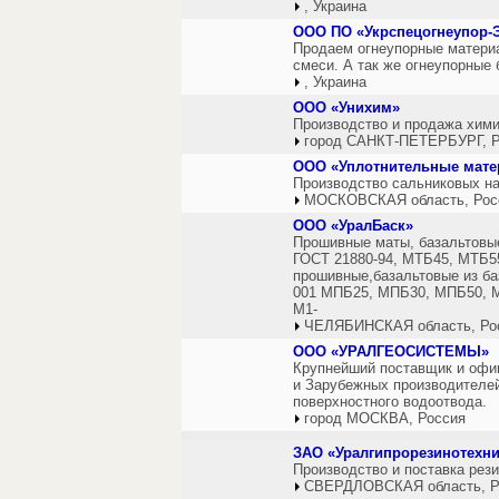
, Украина
ООО ПО «Укрспецогнеупор-
Продаем огнеупорные материа
смеси. А так же огнеупорные
, Украина
ООО «Унихим»
Производство и продажа хими
город САНКТ-ПЕТЕРБУРГ, Р
ООО «Уплотнительные мате
Производство сальниковых на
МОСКОВСКАЯ область, Рос
ООО «УралБаск»
Прошивные маты, базальтовые
ГОСТ 21880-94, МТБ45, МТБ5
прошивные,базальтовые из баз
001 МПБ25, МПБ30, МПБ50, 
М1-
ЧЕЛЯБИНСКАЯ область, Ро
ООО «УРАЛГЕОСИСТЕМЫ»
Крупнейший поставщик и офи
и Зарубежных производителей
поверхностного водоотвода.
город МОСКВА, Россия
ЗАО «Уралгипрорезинотехни
Производство и поставка рез
СВЕРДЛОВСКАЯ область, Р