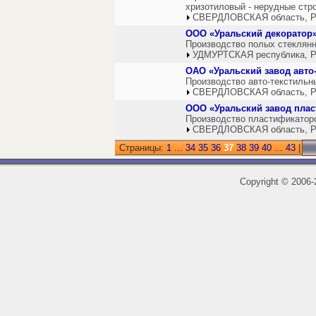
хризотиловый - нерудные ст
СВЕРДЛОВСКАЯ область, Р
ООО «Уральский декоратор
Производство полых стеклянн
УДМУРТСКАЯ республика, Р
ОАО «Уральский завод авто
Производство авто-текстильн
СВЕРДЛОВСКАЯ область, Р
ООО «Уральский завод пла
Производство пластификатор
СВЕРДЛОВСКАЯ область, Р
Страницы:
1
...
34
35
36
37
38
39
40
...
43
|
Copyright
©
2006-2