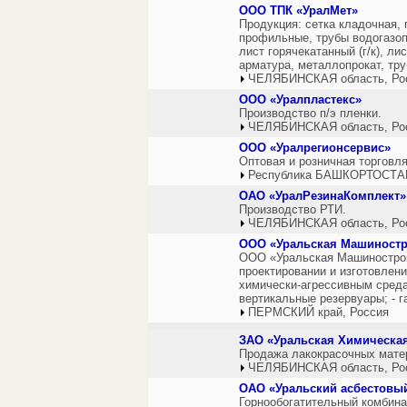
ООО ТПК «УралМет»
Продукция: сетка кладочная, 
профильные, трубы водогазоп
лист горячекатанный (г/к), ли
арматура, металлопрокат, тр
ЧЕЛЯБИНСКАЯ область, Ро
ООО «Уралпластекс»
Производство п/э пленки.
ЧЕЛЯБИНСКАЯ область, Ро
ООО «Уралрегионсервис»
Оптовая и розничная торговл
Республика БАШКОРТОСТАН
ОАО «УралРезинаКомплект»
Производство РТИ.
ЧЕЛЯБИНСКАЯ область, Ро
ООО «Уральская Машиностр
ООО «Уральская Машинострои
проектировании и изготовлени
химически-агрессивным среда
вертикальные резервуары; - 
ПЕРМСКИЙ край, Россия
ЗАО «Уральская Химическа
Продажа лакокрасочных матер
ЧЕЛЯБИНСКАЯ область, Ро
ОАО «Уральский асбестовый
Горнообогатительный комбина