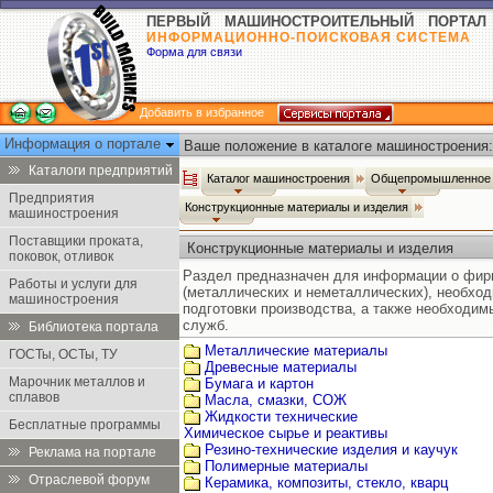
ПЕРВЫЙ МАШИНОСТРОИТЕЛЬНЫЙ ПОРТАЛ
ИНФОРМАЦИОННО-ПОИСКОВАЯ СИСТЕМА
Форма для связи
Добавить в избранное
Информация о портале
Ваше положение в каталоге машиностроения:
Каталоги предприятий
Каталог машиностроения
Общепромышленное 
Предприятия
Конструкционные материалы и изделия
машиностроения
Поставщики проката,
Конструкционные материалы и изделия
поковок, отливок
Раздел предназначен для информации о фир
Работы и услуги для
(металлических и неметаллических), необход
машиностроения
подготовки производства, а также необходи
служб.
Библиотека портала
Металлические материалы
ГОСТы, ОСТы, ТУ
Древесные материалы
Марочник металлов и
Бумага и картон
сплавов
Масла, смазки, СОЖ
Жидкости технические
Бесплатные программы
Химическое сырье и реактивы
Резино-технические изделия и каучук
Реклама на портале
Полимерные материалы
Отраслевой форум
Керамика, композиты, стекло, кварц