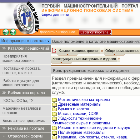
ПЕРВЫЙ МАШИНОСТРОИТЕЛЬНЫЙ ПОРТАЛ
ИНФОРМАЦИОННО-ПОИСКОВАЯ СИСТЕМА
Форма для связи
Добавить в избранное
Информация о портале
Ваше положение в каталоге машиностроения:
Каталоги предприятий
Каталог машиностроения
Общепромышленное 
Предприятия
Конструкционные материалы и изделия
машиностроения
Поставщики проката,
Конструкционные материалы и изделия
поковок, отливок
Раздел предназначен для информации о фир
Работы и услуги для
(металлических и неметаллических), необход
машиностроения
подготовки производства, а также необходи
служб.
Библиотека портала
Металлические материалы
ГОСТы, ОСТы, ТУ
Древесные материалы
Марочник металлов и
Бумага и картон
сплавов
Масла, смазки, СОЖ
Жидкости технические
Бесплатные программы
Химическое сырье и реактивы
Резино-технические изделия и каучук
Реклама на портале
Полимерные материалы
Отраслевой форум
Керамика, композиты, стекло, кварц