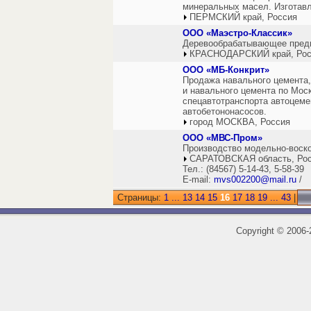
минеральных масел. Изготав
ПЕРМСКИЙ край, Россия
ООО «Маэстро-Классик»
Деревообрабатывающее предп
КРАСНОДАРСКИЙ край, Рос
ООО «МБ-Конкрит»
Продажа навального цемента, 
и навального цемента по Моск
спецавтотранспорта автоцеме
автобетононасосов.
город МОСКВА, Россия
ООО «МВС-Пром»
Производство модельно-воско
САРАТОВСКАЯ область, Ро
Тел.: (84567) 5-14-43, 5-58-39
E-mail:
mvs002200@mail.ru
/
Страницы:
1
...
13
14
15
16
17
18
19
...
43
|
Copyright
©
2006-2