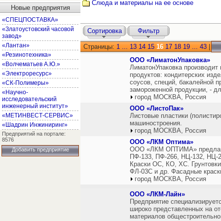
Слюда и материалы на ее основе
Новые предприятия
«СПЕЦПОСТАВКА»
«Златоустовский часовой
Сортировка
Фильтр
завод»
«Лантан»
Страницы:
1
...
13
14
15
16
17
18
19
...
43
|
«Резинотехника»
ООО «ЛиматонУпаковка»
«Волчематьев А.Ю.»
ЛиматонУпаковка производит
«Электроресурс»
продуктов: кондитерских изде
соусов, специй, бакалейной пр
«СК-Полимеры»
замороженной продукции, - д
«Научно-
город МОСКВА, Россия
исследовательский
инженерный институт»
ООО «ЛистоПак»
«МЕТИНВЕСТ-СЕРВИС»
Листовые пластики (полистир
машиностроения.
«Шадрин Инжиниринг»
город МОСКВА, Россия
Предприятий на портале:
8576
ООО «ЛКМ Оптима»
ООО «ЛКМ ОПТИМА» предлага
Добавить предприятие
ПФ-133, ПФ-266, НЦ-132, НЦ-2
Краски ОС, КО, ХС. Грунтовки
ФЛ-03С и др. Фасадные краск
город МОСКВА, Россия
ООО «ЛКМ-Лайн»
Предприятие специализируетс
широко представленных на о
материалов общестроительног