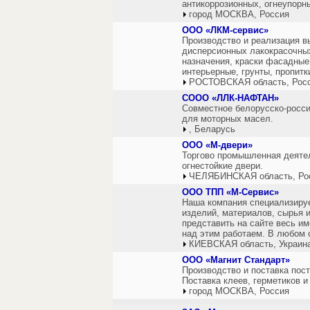
антикоррозионных, огнеупорн
город МОСКВА, Россия
ООО «ЛКМ-сервис»
Производство и реализация в
дисперсионных лакокрасочных
назначения, краски фасадные
интерьерные, грунты, пропитк
РОСТОВСКАЯ область, Рос
СООО «ЛЛК-НАФТАН»
Совместное белорусско-росси
для моторных масел.
, Беларусь
ООО «М-двери»
Торгово промышленная деяте
огнестойкие двери.
ЧЕЛЯБИНСКАЯ область, Ро
ООО ТПП «М-Сервис»
Наша компания специализируе
изделий, материалов, сырья 
представить на сайте весь и
над этим работаем. В любом 
КИЕВСКАЯ область, Украин
ООО «Магнит Стандарт»
Производство и поставка пос
Поставка клеев, герметиков и 
город МОСКВА, Россия