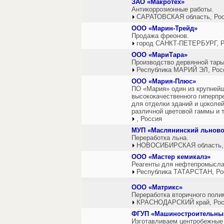
ЗАО «Макротех»
Антикоррозионные работы.
САРАТОВСКАЯ область, Ро
ООО «Марин-Трейд»
Продажа фреонов.
город САНКТ-ПЕТЕРБУРГ, Р
ООО «МариТара»
Производство дервянной тары
Республика МАРИЙ ЭЛ, Рос
ООО «Мария-Плюс»
ПО «Мария» один из крупнейш
высококачественного гиперпр
для отделки зданий и цоколе
различной цветовой гаммы и т
, Россия
МУП «Маслянинский льнов
Переработка льна.
НОВОСИБИРСКАЯ область,
ООО «Мастер кемикалз»
Реагенты для нефтепромысла
Республика ТАТАРСТАН, Ро
ООО «Матрикс»
Переработка вторичного поли
КРАСНОДАРСКИЙ край, Рос
ФГУП «Машиностроительный
Изготавливаем центробежные 