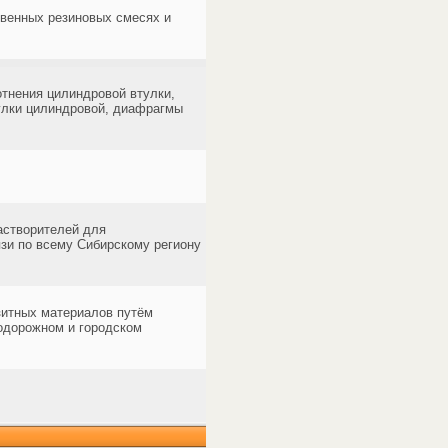
твенных резиновых смесях и
отнения цилиндровой втулки,
тулки цилиндровой, диафрагмы
астворителей для
зи по всему Сибирскому региону
зитных материалов путём
одорожном и городском