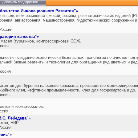
Добавить предприятие
Агентство Инновационного Развития"»
оизводством резиновых смесей, резины, резинотехнических изделий (РТ
оения, авиастроения, машиностроения, гидротехнических сооружений и 
Россия
ратория качества"»
масел (турбинное, компрессорное) и СОЖ.
ссия
ьности - создание экологически безопасных технологий по очистке подт
тельной (новые реагенты и технологии для обогащения руд цветных и ред
оссия
еагентов для бурения на основе крахмала, производство модифицирован
бойного клея, нефтяной промышленности, клея для гофрокартона и др.
оссия
еток и геоматериалов.
ссия
.С. Лебедева"»
нтов, НИР.
оссия
вис"»