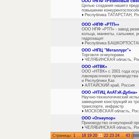
ООО «НПФ «Резиновые сме
Целью создания нашего предп
повышении конкурентоспособн
Республика ТАТАРСТАН, Ро
ООО «НПФ «РТП»»
ООО НПФ «РТП» - завод резин
кольца, манжеты, сальники, 
гидрозащит
Республика БАШКОРТОСТАН
ООО «НПЦ "Металлург"»
Торговля огнеупорами.
ЧЕЛЯБИНСКАЯ область, Ро
ООО «НТВК»
ООО «НТВК» с 2001 года осущ
лакокрасочного производства
и Республики Каз
АЛТАЙСКИЙ край, Россия
ООО «НТИЦ АпАТэК-Дубна»
Научно-технологический испы
замещения конструкций из тр
транспорте, инфрастр
МОСКОВСКАЯ область, Рос
ООО «Огнеупор»
Производство огнеупорной пр
ЧЕЛЯБИНСКАЯ область, Ро
Страницы:
1
...
18
19
20
21
22
23
24
...
43
|