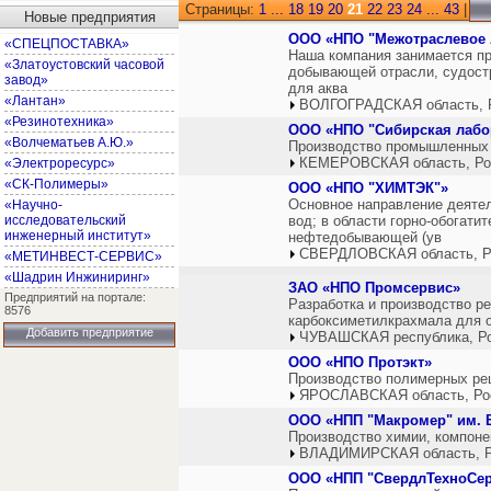
Страницы:
1
...
18
19
20
21
22
23
24
...
43
|
Новые предприятия
ООО «НПО "Межотраслевое 
«СПЕЦПОСТАВКА»
Наша компания занимается пр
«Златоустовский часовой
добывающей отрасли, судостр
завод»
для аква
«Лантан»
ВОЛГОГРАДСКАЯ область, 
«Резинотехника»
ООО «НПО "Сибирская лабо
«Волчематьев А.Ю.»
Производство промышленных 
КЕМЕРОВСКАЯ область, Ро
«Электроресурс»
«СК-Полимеры»
ООО «НПО "ХИМТЭК"»
Основное направление деятел
«Научно-
исследовательский
вод; в области горно-обогати
инженерный институт»
нефтедобывающей (ув
СВЕРДЛОВСКАЯ область, Р
«МЕТИНВЕСТ-СЕРВИС»
«Шадрин Инжиниринг»
ЗАО «НПО Промсервис»
Предприятий на портале:
Разработка и производство р
8576
карбоксиметилкрахмала для о
Добавить предприятие
ЧУВАШСКАЯ республика, Р
ООО «НПО Протэкт»
Производство полимерных реш
ЯРОСЛАВСКАЯ область, Ро
ООО «НПП "Макромер" им. В
Производство химии, компоне
ВЛАДИМИРСКАЯ область, Р
ООО «НПП "СвердлТехноСер