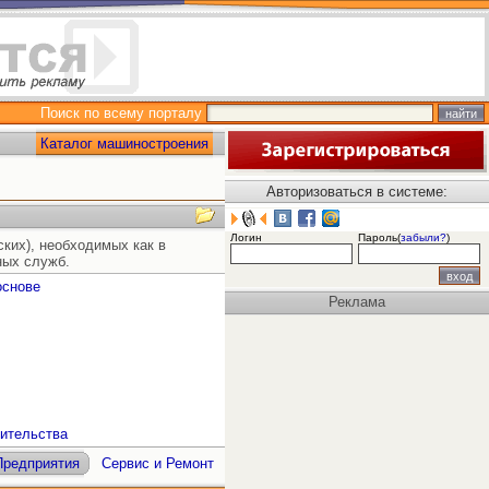
Поиск по всему порталу
Каталог машиностроения
Авторизоваться в системе:
Логин
Пароль(
забыли?
)
ких), необходимых как в
ных служб.
основе
Реклама
ительства
Предприятия
Сервис и Ремонт