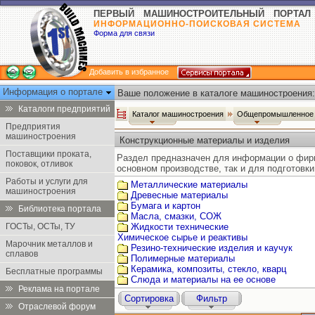
ПЕРВЫЙ МАШИНОСТРОИТЕЛЬНЫЙ ПОРТАЛ
ИНФОРМАЦИОННО-ПОИСКОВАЯ СИСТЕМА
Форма для связи
Добавить в избранное
Информация о портале
Ваше положение в каталоге машиностроения:
Каталоги предприятий
Каталог машиностроения
Общепромышленное 
Предприятия
машиностроения
Конструкционные материалы и изделия
Поставщики проката,
Раздел предназначен для информации о фирм
поковок, отливок
основном производстве, так и для подготовк
Работы и услуги для
Металлические материалы
машиностроения
Древесные материалы
Бумага и картон
Библиотека портала
Масла, смазки, СОЖ
ГОСТы, ОСТы, ТУ
Жидкости технические
Химическое сырье и реактивы
Марочник металлов и
Резино-технические изделия и каучук
сплавов
Полимерные материалы
Керамика, композиты, стекло, кварц
Бесплатные программы
Слюда и материалы на ее основе
Реклама на портале
Сортировка
Фильтр
Отраслевой форум