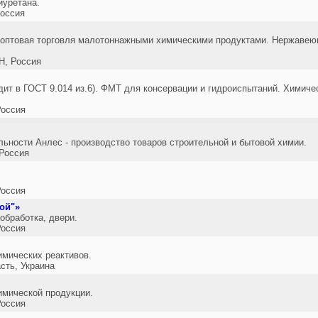
иуретана.
оссия
 оптовая торговля малотоннажными химическими продуктами. Нержавею
, Россия
дит в ГОСТ 9.014 из.6). ФМТ для консервации и гидроиспытаний. Химич
оссия
ьности Анлес - производство товаров строительной и бытовой химии.
Россия
оссия
ой"»
обработка, двери.
оссия
имических реактивов.
ть, Украина
имической продукции.
оссия