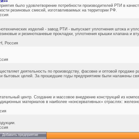
си»»
риятия было удовлетворение потребности производителей РТИ в качес
ости резиновых смесей, изготавливаемых на территории РФ.
ссия
отехнических изделий - завод РТИ - выпускает уплотнения штока и упл
резиновые и резинотканевые прокладки, уплотнения крышки клапана и в
, Россия
ссия
ествляет деятельность по производству, фасовке и оптовой продаже р
 и бытовых целей. За прошедшие годы предприятием были налажены свя
тательный центр. Создание и массовое внедрение конструкций из компо
адиционных материалов в наиболее «консервативных» отраслях: железн
сия
одукции.
ссия
Добавить предприятие