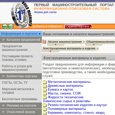
ПЕРВЫЙ МАШИНОСТРОИТЕЛЬНЫЙ ПОРТАЛ
ИНФОРМАЦИОННО-ПОИСКОВАЯ СИСТЕМА
Форма для связи
Добавить в избранное
Информация о портале
Ваше положение в каталоге машиностроения:
Каталоги предприятий
Каталог машиностроения
Общепромышленное 
Предприятия
Конструкционные материалы и изделия
машиностроения
Поставщики проката,
Конструкционные материалы и изделия
поковок, отливок
Раздел предназначен для информации о фир
Работы и услуги для
(металлических и неметаллических), необход
машиностроения
подготовки производства, а также необходи
служб.
Библиотека портала
Металлические материалы
ГОСТы, ОСТы, ТУ
Древесные материалы
Марочник металлов и
Бумага и картон
сплавов
Масла, смазки, СОЖ
Жидкости технические
Бесплатные программы
Химическое сырье и реактивы
Резино-технические изделия и каучук
Реклама на портале
Полимерные материалы
Отраслевой форум
Керамика, композиты, стекло, кварц