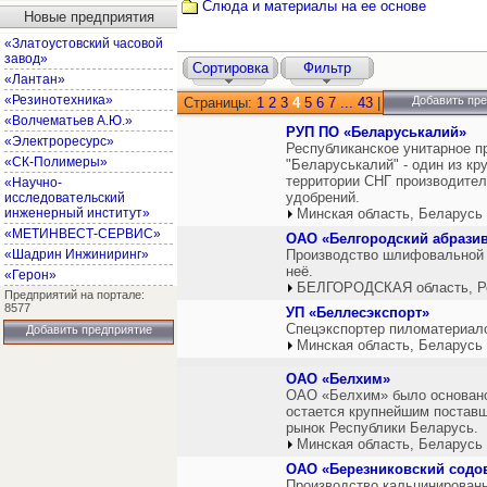
Слюда и материалы на ее основе
Новые предприятия
«Златоустовский часовой
завод»
Сортировка
Фильтр
«Лантан»
«Резинотехника»
Добавить пр
Страницы:
1
2
3
4
5
6
7
...
43
|
«Волчематьев А.Ю.»
РУП ПО «Беларуськалий»
«Электроресурс»
Республиканское унитарное п
«СК-Полимеры»
"Беларуськалий" - один из кр
территории СНГ производите
«Научно-
удобрений.
исследовательский
инженерный институт»
Минская область, Беларусь
«МЕТИНВЕСТ-СЕРВИС»
ОАО «Белгородский абрази
«Шадрин Инжиниринг»
Производство шлифовальной ш
неё.
«Герон»
БЕЛГОРОДСКАЯ область, Р
Предприятий на портале:
8577
УП «Беллесэкспорт»
Спецэкспортер пиломатериал
Добавить предприятие
Минская область, Беларусь
ОАО «Белхим»
ОАО «Белхим» было основано 
остается крупнейшим поставщ
рынок Республики Беларусь.
Минская область, Беларусь
ОАО «Березниковский содо
Производство кальцинированн