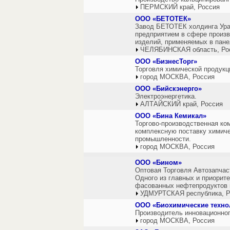
ПЕРМСКИЙ край, Россия
ООО «БЕТОТЕК»
Завод БЕТОТЕК холдинга Ур
предприятием в сфере произв
изделий, применяемых в пане
ЧЕЛЯБИНСКАЯ область, Ро
ООО «БизнесТорг»
Торговля химической продукц
город МОСКВА, Россия
ООО «Бийскэнерго»
Электроэнергетика.
АЛТАЙСКИЙ край, Россия
ООО «Бина Кемикал»
Торгово-производственная ко
комплексную поставку химиче
промышленности.
город МОСКВА, Россия
ООО «Бином»
Оптовая Торговля Автозапча
Одного из главных и приорит
фасованных нефтепродуктов 
УДМУРТСКАЯ республика, Р
ООО «Биохимические техно
Производитель инновационног
город МОСКВА, Россия