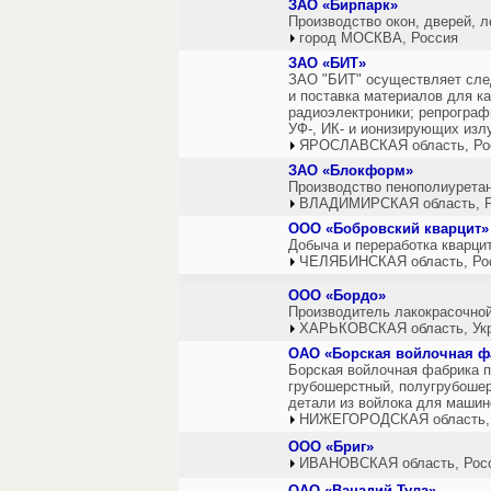
ЗАО «Бирпарк»
Производство окон, дверей, л
город МОСКВА, Россия
ЗАО «БИТ»
ЗАО "БИТ" осуществляет след
и поставка материалов для ка
радиоэлектроники; репрограф
УФ-, ИК- и ионизирующих излу
ЯРОСЛАВСКАЯ область, Ро
ЗАО «Блокформ»
Производство пенополиуретан
ВЛАДИМИРСКАЯ область, Р
ООО «Бобровский кварцит»
Добыча и переработка кварцит
ЧЕЛЯБИНСКАЯ область, Ро
ООО «Бордо»
Производитель лакокрасочно
ХАРЬКОВСКАЯ область, Ук
ОАО «Борская войлочная ф
Борская войлочная фабрика п
грубошерстный, полугрубошер
детали из войлока для машин
НИЖЕГОРОДСКАЯ область,
ООО «Бриг»
ИВАНОВСКАЯ область, Рос
ОАО «Ванадий-Тула»