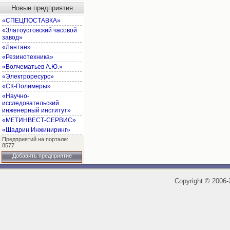
Новые предприятия
«СПЕЦПОСТАВКА»
«Златоустовский часовой
завод»
«Лантан»
«Резинотехника»
«Волчематьев А.Ю.»
«Электроресурс»
«СК-Полимеры»
«Научно-
исследовательский
инженерный институт»
«МЕТИНВЕСТ-СЕРВИС»
«Шадрин Инжиниринг»
Предприятий на портале:
8577
Добавить предприятие
Copyright
©
2006-2