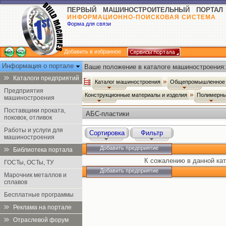
ПЕРВЫЙ МАШИНОСТРОИТЕЛЬНЫЙ ПОРТАЛ
ИНФОРМАЦИОННО-ПОИСКОВАЯ СИСТЕМА
Форма для связи
Добавить в избранное
Информация о портале
Ваше положение в каталоге машиностроения:
Каталоги предприятий
Каталог машиностроения
Общепромышленное 
Предприятия
Конструкционные материалы и изделия
Полимерн
машиностроения
Поставщики проката,
АБС-пластики
поковок, отливок
Работы и услуги для
Сортировка
Фильтр
машиностроения
Добавить предприятие
Библиотека портала
К сожалению в данной кат
ГОСТы, ОСТы, ТУ
Добавить предприятие
Марочник металлов и
сплавов
Бесплатные программы
Реклама на портале
Отраслевой форум