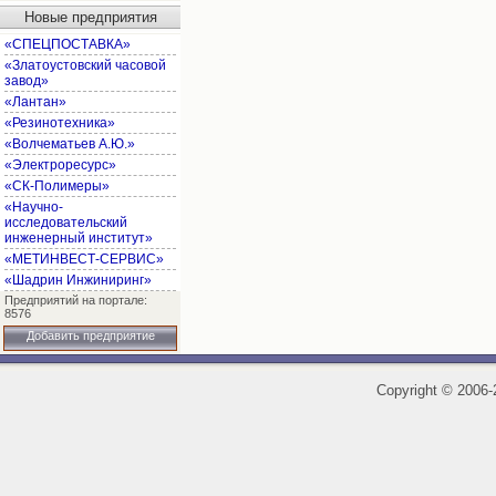
Новые предприятия
«СПЕЦПОСТАВКА»
«Златоустовский часовой
завод»
«Лантан»
«Резинотехника»
«Волчематьев А.Ю.»
«Электроресурс»
«СК-Полимеры»
«Научно-
исследовательский
инженерный институт»
«МЕТИНВЕСТ-СЕРВИС»
«Шадрин Инжиниринг»
Предприятий на портале:
8576
Добавить предприятие
Copyright
©
2006-2