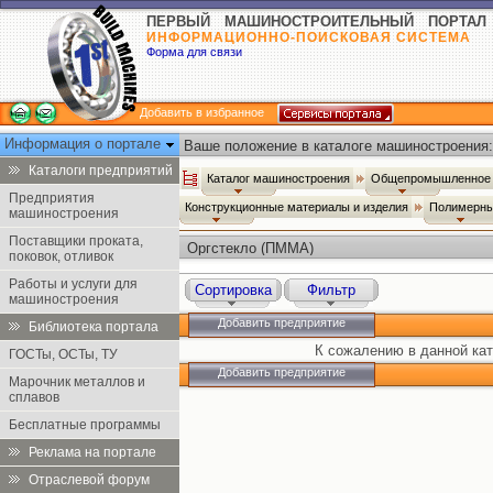
ПЕРВЫЙ МАШИНОСТРОИТЕЛЬНЫЙ ПОРТАЛ
ИНФОРМАЦИОННО-ПОИСКОВАЯ СИСТЕМА
Форма для связи
Добавить в избранное
Информация о портале
Ваше положение в каталоге машиностроения:
Каталоги предприятий
Каталог машиностроения
Общепромышленное 
Предприятия
Конструкционные материалы и изделия
Полимерн
машиностроения
Поставщики проката,
Оргстекло (ПММА)
поковок, отливок
Работы и услуги для
Сортировка
Фильтр
машиностроения
Добавить предприятие
Библиотека портала
К сожалению в данной кат
ГОСТы, ОСТы, ТУ
Добавить предприятие
Марочник металлов и
сплавов
Бесплатные программы
Реклама на портале
Отраслевой форум