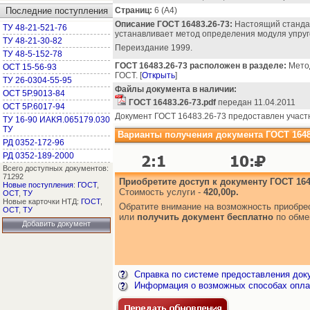
Последние поступления
Страниц:
6 (А4)
Описание ГОСТ 16483.26-73:
Настоящий стандар
ТУ 48-21-521-76
устанавливает метод определения модуля упруг
ТУ 48-21-30-82
Переиздание 1999.
ТУ 48-5-152-78
ГОСТ 16483.26-73 расположен в разделе:
Метод
ОСТ 15-56-93
ГОСТ. [
Открыть
]
ТУ 26-0304-55-95
Файлы документа в наличии:
ОСТ 5Р.9013-84
ГОСТ 16483.26-73.pdf
передан 11.04.2011
ОСТ 5Р.6017-94
Документ ГОСТ 16483.26-73 предоставлен участ
ТУ 16-90 ИАКЯ.065179.030
ТУ
Варианты получения документа ГОСТ 16483
РД 0352-172-96
РД 0352-189-2000
Всего доступных документов:
71292
Приобретите доступ к документу ГОСТ 164
Новые поступления
:
ГОСТ
,
Стоимость услуги -
420,00р.
ОСТ
,
ТУ
Новые карточки НТД:
ГОСТ
,
Обратите внимание на возможность приобр
ОСТ
,
ТУ
или
получить документ бесплатно
по обме
Добавить документ
Справка по системе предоставления док
Информация о возможных способах опла