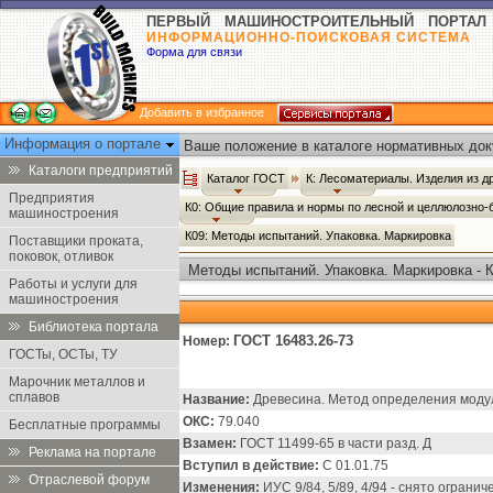
ПЕРВЫЙ МАШИНОСТРОИТЕЛЬНЫЙ ПОРТАЛ
ИНФОРМАЦИОННО-ПОИСКОВАЯ СИСТЕМА
Форма для связи
Добавить в избранное
Информация о портале
Ваше положение в каталоге нормативных док
Каталоги предприятий
Каталог ГОСТ
К: Лесоматериалы. Изделия из 
Предприятия
К0: Общие правила и нормы по лесной и целлюлозн
машиностроения
К09: Методы испытаний. Упаковка. Маркировка
Поставщики проката,
поковок, отливок
Методы испытаний. Упаковка. Маркировка - 
Работы и услуги для
машиностроения
Библиотека портала
ГОСТ 16483.26-73
Номер:
ГОСТы, ОСТы, ТУ
Марочник металлов и
сплавов
Название:
Древесина. Метод определения модул
ОКС:
79.040
Бесплатные программы
Взамен:
ГОСТ 11499-65 в части разд. Д
Реклама на портале
Вступил в действие:
С 01.01.75
Отраслевой форум
Изменения:
ИУС 9/84, 5/89, 4/94 - снято ограни