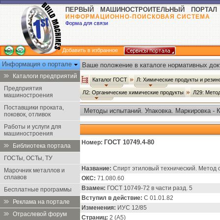
ПЕРВЫЙ МАШИНОСТРОИТЕЛЬНЫЙ ПОРТАЛ
ИНФОРМАЦИОННО-ПОИСКОВАЯ СИСТЕМА
Форма для связи
Добавить в избранное
Информация о портале
Ваше положение в каталоге нормативных док
Каталоги предприятий
Каталог ГОСТ
Л: Химические продукты и рези
Предприятия
Л2: Органические химические продукты
Л29: Мето
машиностроения
Поставщики проката,
Методы испытаний. Упаковка. Маркировка - 
поковок, отливок
Работы и услуги для
машиностроения
ГОСТ 10749.4-80
Номер:
Библиотека портала
ГОСТы, ОСТы, ТУ
Название:
Спирт этиловый технический. Метод 
Марочник металлов и
сплавов
ОКС:
71.080.60
Взамен:
ГОСТ 10749-72 в части разд. 5
Бесплатные программы
Вступил в действие:
С 01.01.82
Реклама на портале
Изменения:
ИУС 12/85
Отраслевой форум
Страниц:
2 (А5)