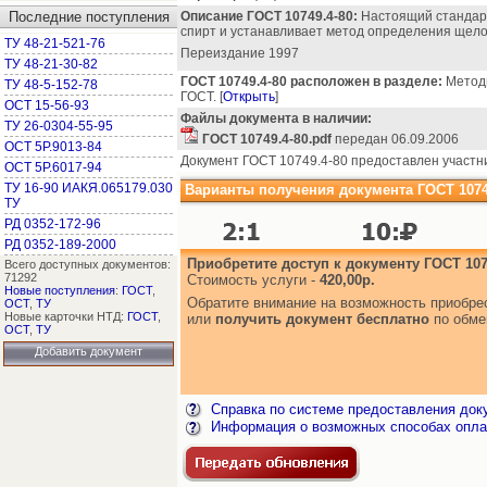
Последние поступления
Описание ГОСТ 10749.4-80:
Настоящий стандарт
спирт и устанавливает метод определения щело
ТУ 48-21-521-76
Переиздание 1997
ТУ 48-21-30-82
ГОСТ 10749.4-80 расположен в разделе:
Методы
ТУ 48-5-152-78
ГОСТ. [
Открыть
]
ОСТ 15-56-93
Файлы документа в наличии:
ТУ 26-0304-55-95
ГОСТ 10749.4-80.pdf
передан 06.09.2006
ОСТ 5Р.9013-84
Документ ГОСТ 10749.4-80 предоставлен участн
ОСТ 5Р.6017-94
ТУ 16-90 ИАКЯ.065179.030
Варианты получения документа ГОСТ 10749
ТУ
РД 0352-172-96
РД 0352-189-2000
Приобретите доступ к документу ГОСТ 107
Всего доступных документов:
71292
Стоимость услуги -
420,00р.
Новые поступления
:
ГОСТ
,
Обратите внимание на возможность приобр
ОСТ
,
ТУ
Новые карточки НТД:
ГОСТ
,
или
получить документ бесплатно
по обме
ОСТ
,
ТУ
Добавить документ
Справка по системе предоставления док
Информация о возможных способах опла