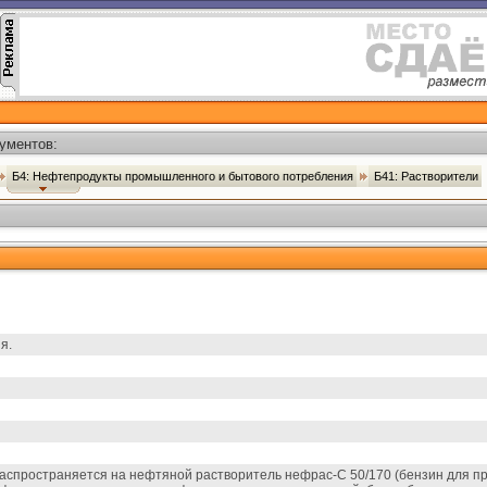
ументов:
Б4: Нефтепродукты промышленного и бытового потребления
Б41: Растворители
я.
спространяется на нефтяной растворитель нефрас-С 50/170 (бензин для п