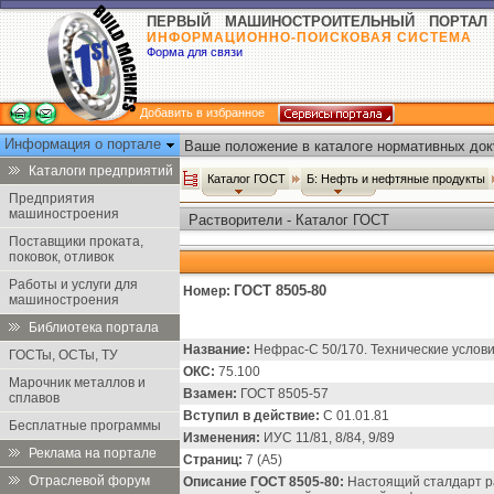
ПЕРВЫЙ МАШИНОСТРОИТЕЛЬНЫЙ ПОРТАЛ
ИНФОРМАЦИОННО-ПОИСКОВАЯ СИСТЕМА
Форма для связи
Добавить в избранное
Информация о портале
Ваше положение в каталоге нормативных док
Каталоги предприятий
Каталог ГОСТ
Б: Нефть и нефтяные продукты
Предприятия
машиностроения
Растворители - Каталог ГОСТ
Поставщики проката,
поковок, отливок
Работы и услуги для
ГОСТ 8505-80
Номер:
машиностроения
Библиотека портала
Название:
Нефрас-С 50/170. Технические услови
ГОСТы, ОСТы, ТУ
ОКС:
75.100
Марочник металлов и
Взамен:
ГОСТ 8505-57
сплавов
Вступил в действие:
С 01.01.81
Бесплатные программы
Изменения:
ИУС 11/81, 8/84, 9/89
Реклама на портале
Страниц:
7 (А5)
Отраслевой форум
Описание ГОСТ 8505-80:
Настоящий сталдарт ра