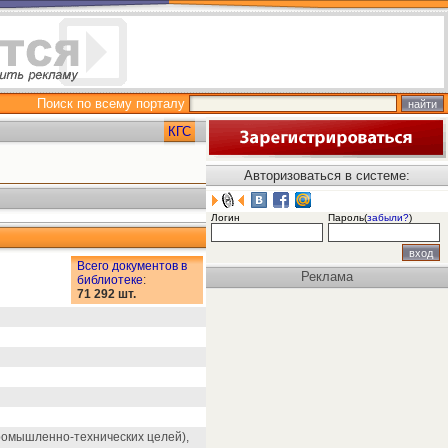
Поиск по всему порталу
КГС
Авторизоваться в системе:
Логин
Пароль(
забыли?
)
Всего документов в
Реклама
библиотеке
:
71 292 шт.
ромышленно-технических целей),