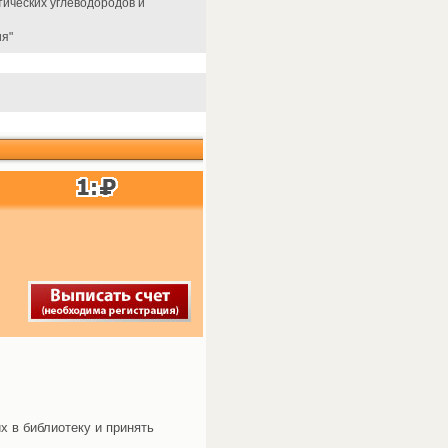
ических углеводородов и
ия"
х в библиотеку и принять