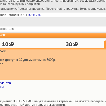
финатов каталитического риформинга, неэтилированный, без добавки аромат
ия консервирующих покрытий.
астворители. Продукты пиролиза. Прочие нефтепродукты. Технические услов
ели - Каталог ГОСТ. [
Открыть
]
м портала.
-80:
5-80
ести
доступ к 10 документам
за 5000р.
ну.
ументов.
ты.
ументу ГОСТ 8505-80, не указанными в карточке, Вы можете передать и
лучить ответный доступ к двум документам).