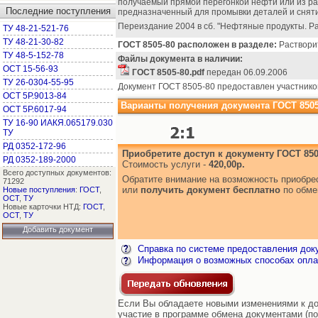
получаемый прямой перегонкой нефти или из ра
Последние поступления
предназначенный для промывки деталей и снят
Переиздание 2004 в сб. "Нефтяные продукты. Р
ТУ 48-21-521-76
ТУ 48-21-30-82
ГОСТ 8505-80 расположен в разделе:
Растворит
ТУ 48-5-152-78
Файлы документа в наличии:
ОСТ 15-56-93
ГОСТ 8505-80.pdf
передан 06.09.2006
ТУ 26-0304-55-95
Документ ГОСТ 8505-80 предоставлен участнико
ОСТ 5Р.9013-84
Варианты получения документа ГОСТ 8505
ОСТ 5Р.6017-94
ТУ 16-90 ИАКЯ.065179.030
ТУ
РД 0352-172-96
Приобретите доступ к документу ГОСТ 850
РД 0352-189-2000
Стоимость услуги -
420,00р.
Всего доступных документов:
Обратите внимание на возможность приобр
71292
или
получить документ бесплатно
по обме
Новые поступления
:
ГОСТ
,
ОСТ
,
ТУ
Новые карточки НТД:
ГОСТ
,
ОСТ
,
ТУ
Добавить документ
Справка по системе предоставления док
Информация о возможных способах опла
Если Вы обладаете новыми изменениями к док
участие в программе обмена документами (по