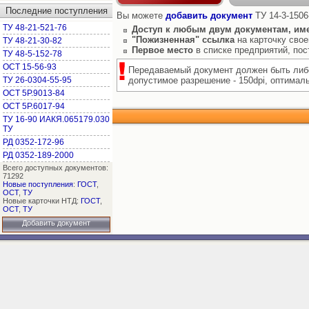
Последние поступления
Вы можете
добавить документ
ТУ 14-3-1506
ТУ 48-21-521-76
Доступ к любым двум документам, им
"Пожизненная" ссылка
на карточку свое
ТУ 48-21-30-82
Первое место
в списке предприятий, по
ТУ 48-5-152-78
ОСТ 15-56-93
Передаваемый документ должен быть либо
ТУ 26-0304-55-95
допустимое разрешение - 150dpi, оптимальн
ОСТ 5Р.9013-84
ОСТ 5Р.6017-94
ТУ 16-90 ИАКЯ.065179.030
ТУ
РД 0352-172-96
РД 0352-189-2000
Всего доступных документов:
71292
Новые поступления
:
ГОСТ
,
ОСТ
,
ТУ
Новые карточки НТД:
ГОСТ
,
ОСТ
,
ТУ
Добавить документ