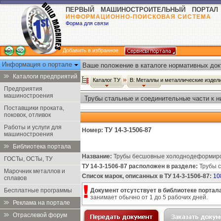
ПЕРВЫЙ МАШИНОСТРОИТЕЛЬНЫЙ ПОРТАЛ
ИНФОРМАЦИОННО-ПОИСКОВАЯ СИСТЕМА
Форма для связи
Добавить в избранное
Информация о портале
Ваше положение в каталоге нормативных док
Каталоги предприятий
Каталог ТУ
В: Металлы и металлические издел
Предприятия
машиностроения
Трубы стальные и соединительные части к н
Поставщики проката,
поковок, отливок
Работы и услуги для
ТУ 14-3-1506-87
Номер:
машиностроения
Библиотека портала
Название:
Трубы бесшовные холоднодеформирова
ГОСТы, ОСТы, ТУ
ТУ 14-3-1506-87 расположен в разделе:
Трубы с
Марочник металлов и
Список марок, описанных в ТУ 14-3-1506-87:
10
сплавов
Бесплатные программы
Документ отсутствует в библиотеке портала
занимает обычно от 1 до 5 рабочих дней.
Реклама на портале
Отраслевой форум