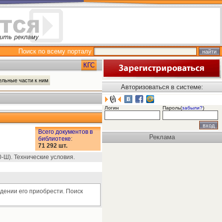
Поиск по всему порталу
КГС
ельные части к ним
Авторизоваться в системе:
Логин
Пароль(
забыли?
)
Всего документов в
Реклама
библиотеке
:
71 292 шт.
Ш). Технические условия.
дении его приобрести. Поиск