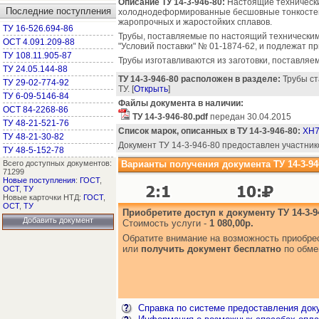
Описание ТУ 14-3-946-80:
Настоящие технически
Последние поступления
холоднодеформированные бесшовные тонкостен
жаропрочных и жаростойких сплавов.
ТУ 16-526.694-86
Трубы, поставляемые по настоящий технически
ОСТ 4.091.209-88
"Условий поставки" № 01-1874-62, и подлежат п
ТУ 108.11.905-87
Трубы изготавливаются из заготовки, поставляем
ТУ 24.05.144-88
ТУ 14-3-946-80 расположен в разделе:
Трубы ст
ТУ 29-02-774-92
ТУ. [
Открыть
]
ТУ 6-09-5146-84
Файлы документа в наличии:
ОСТ 84-2268-86
ТУ 14-3-946-80.pdf
передан 30.04.2015
ТУ 48-21-521-76
Список марок, описанных в ТУ 14-3-946-80:
ХН7
ТУ 48-21-30-82
Документ ТУ 14-3-946-80 предоставлен участник
ТУ 48-5-152-78
Всего доступных документов:
Варианты получения документа ТУ 14-3-94
71299
Новые поступления
:
ГОСТ
,
ОСТ
,
ТУ
Новые карточки НТД:
ГОСТ
,
ОСТ
,
ТУ
Приобретите доступ к документу ТУ 14-3-9
Добавить документ
Стоимость услуги -
1 080,00р.
Обратите внимание на возможность приобр
или
получить документ бесплатно
по обме
Справка по системе предоставления док