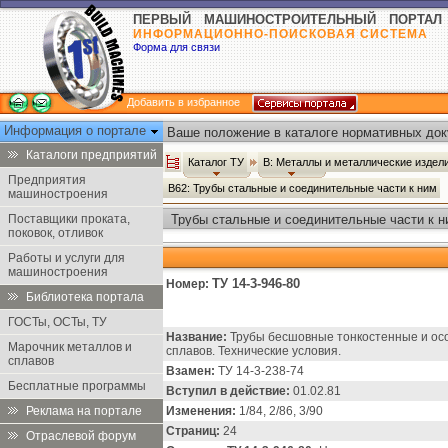
ПЕРВЫЙ МАШИНОСТРОИТЕЛЬНЫЙ ПОРТАЛ
ИНФОРМАЦИОННО-ПОИСКОВАЯ СИСТЕМА
Форма для связи
Добавить в избранное
Информация о портале
Ваше положение в каталоге нормативных док
Каталоги предприятий
Каталог ТУ
В: Металлы и металлические издел
Предприятия
В62: Трубы стальные и соединительные части к ним
машиностроения
Поставщики проката,
Трубы стальные и соединительные части к н
поковок, отливок
Работы и услуги для
машиностроения
ТУ 14-3-946-80
Номер:
Библиотека портала
ГОСТы, ОСТы, ТУ
Название:
Трубы бесшовные тонкостенные и ос
Марочник металлов и
сплавов. Технические условия.
сплавов
Взамен:
ТУ 14-3-238-74
Бесплатные программы
Вступил в действие:
01.02.81
Реклама на портале
Изменения:
1/84, 2/86, 3/90
Страниц:
24
Отраслевой форум