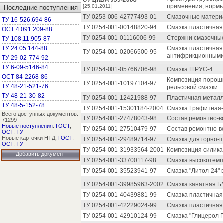
СТ ЦКБА 059-2008
применения, нормы
[25.01.2011]
Последние поступления
ТУ 0253-006-42777493-01
Смазочные матери
ТУ 16-526.694-86
ТУ 0254-001-00148820-94
Смазка пластичная
ОСТ 4.091.209-88
ТУ 0254-001-01116006-99
Стержни смазочные
ТУ 108.11.905-87
ТУ 24.05.144-88
Смазка пластичная
ТУ 0254-001-02066500-95
антифрикционными
ТУ 29-02-774-92
ТУ 6-09-5146-84
ТУ 0254-001-05766706-98
Смазка ШРУС-4.
ОСТ 84-2268-86
Композиция порошк
ТУ 0254-001-10197104-97
ТУ 48-21-521-76
рельсовой смазки.
ТУ 48-21-30-82
ТУ 0254-001-12421988-97
Пластичная металл
ТУ 48-5-152-78
ТУ 0254-001-15301184-2004
Смазка Графитная-
Всего доступных документов:
ТУ 0254-001-27478043-98
Состав ремонтно-в
71299
Новые поступления
:
ГОСТ
,
ТУ 0254-001-27510479-97
Состав ремонтно-в
ОСТ
,
ТУ
Новые карточки НТД:
ГОСТ
,
ТУ 0254-001-29489714-97
Смазка для горно-
ОСТ
,
ТУ
ТУ 0254-001-31933564-2001
Композиция силика
Добавить документ
ТУ 0254-001-33700117-98
Смазка высокотемп
ТУ 0254-001-35523941-97
Смазка "Литол-24" 
ТУ 0254-001-39985963-2002
Смазка канатная Б
ТУ 0254-001-40439881-99
Смазка пластичная
ТУ 0254-001-42229024-99
Смазка пластичная 
ТУ 0254-001-42910124-99
Смазка "Глицерол Г