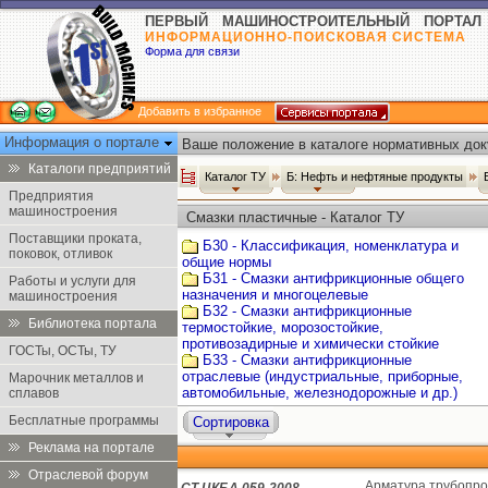
ПЕРВЫЙ МАШИНОСТРОИТЕЛЬНЫЙ ПОРТАЛ
ИНФОРМАЦИОННО-ПОИСКОВАЯ СИСТЕМА
Форма для связи
Добавить в избранное
Информация о портале
Ваше положение в каталоге нормативных док
Каталоги предприятий
Каталог ТУ
Б: Нефть и нефтяные продукты
Предприятия
машиностроения
Смазки пластичные - Каталог ТУ
Поставщики проката,
Б30 - Классификация, номенклатура и
поковок, отливок
общие нормы
Б31 - Смазки антифрикционные общего
Работы и услуги для
назначения и многоцелевые
машиностроения
Б32 - Смазки антифрикционные
Библиотека портала
термостойкие, морозостойкие,
противозадирные и химически стойкие
ГОСТы, ОСТы, ТУ
Б33 - Смазки антифрикционные
отраслевые (индустриальные, приборные,
Марочник металлов и
автомобильные, железнодорожные и др.)
сплавов
Бесплатные программы
Сортировка
Реклама на портале
Отраслевой форум
Арматура трубопро