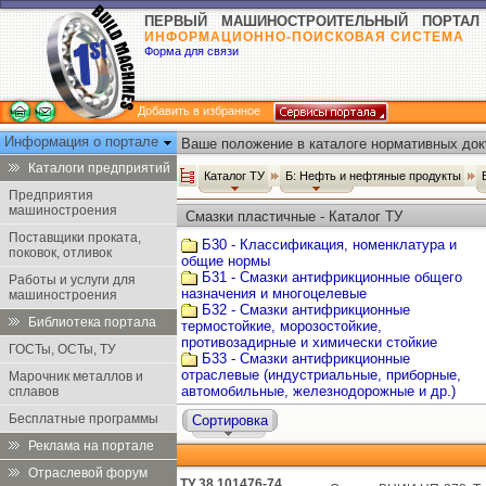
ПЕРВЫЙ МАШИНОСТРОИТЕЛЬНЫЙ ПОРТАЛ
ИНФОРМАЦИОННО-ПОИСКОВАЯ СИСТЕМА
Форма для связи
Добавить в избранное
Информация о портале
Ваше положение в каталоге нормативных док
Каталоги предприятий
Каталог ТУ
Б: Нефть и нефтяные продукты
Предприятия
машиностроения
Смазки пластичные - Каталог ТУ
Поставщики проката,
Б30 - Классификация, номенклатура и
поковок, отливок
общие нормы
Б31 - Смазки антифрикционные общего
Работы и услуги для
назначения и многоцелевые
машиностроения
Б32 - Смазки антифрикционные
Библиотека портала
термостойкие, морозостойкие,
противозадирные и химически стойкие
ГОСТы, ОСТы, ТУ
Б33 - Смазки антифрикционные
отраслевые (индустриальные, приборные,
Марочник металлов и
автомобильные, железнодорожные и др.)
сплавов
Бесплатные программы
Сортировка
Реклама на портале
Отраслевой форум
ТУ 38 101476-74