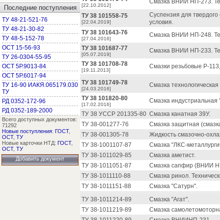
Смазка ВНИИ НП-273. Те
[22.10.2012]
Последние поступления
Суспензия для твердого
ТУ 38 101558-75
ТУ 48-21-521-76
условия.
[22.04.2019]
ТУ 48-21-30-82
ТУ 38 101643-76
Смазка ВНИИ НП-248. Те
ТУ 48-5-152-78
[27.04.2016]
ОСТ 15-56-93
ТУ 38 101687-77
Смазка ВНИИ НП-233. Те
[05.07.2019]
ТУ 26-0304-55-95
ТУ 38 101708-78
ОСТ 5Р.9013-84
Смазки резьбовые Р-113,
[19.11.2013]
ОСТ 5Р.6017-94
ТУ 38 101749-78
ТУ 16-90 ИАКЯ.065179.030
Смазка технологическая 
[24.03.2016]
ТУ
ТУ 38 101820-80
Смазка индустриальная "
РД 0352-172-96
[17.02.2016]
РД 0352-189-2000
ТУ 38 УССР 201335-80
Смазка канатная 39У.
Всего доступных документов:
ТУ 38-001277-76
Смазка защитная (смазк
71292
Новые поступления
:
ГОСТ
,
ТУ 38-001305-78
Жидкость смазочно-охл
ОСТ
,
ТУ
Новые карточки НТД:
ГОСТ
,
ТУ 38-1001107-87
Смазка "ЛКС-металлурги
ОСТ
,
ТУ
ТУ 38-1011029-85
Смазка аметист.
Добавить документ
ТУ 38-1011051-87
Смазка сапфир (ВНИИ Н
ТУ 38-1011110-88
Смазка ринол. Техническ
ТУ 38-1011151-88
Смазка "Сатурн".
ТУ 38-1011214-89
Смазка "Агат".
ТУ 38-1011219-89
Смазка самолетомоторная