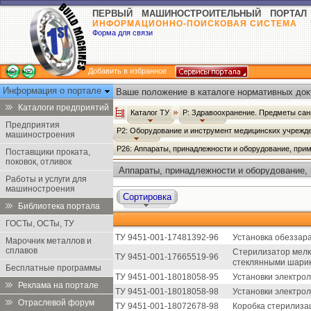
ПЕРВЫЙ МАШИНОСТРОИТЕЛЬНЫЙ ПОРТАЛ
ИНФОРМАЦИОННО-ПОИСКОВАЯ СИСТЕМА
Форма для связи
Добавить в избранное
Информация о портале
Ваше положение в каталоге нормативных док
Каталоги предприятий
Каталог ТУ
Р: Здравоохранение. Предметы сан
Предприятия
Р2: Оборудование и инструмент медицинских учрежд
машиностроения
Р26: Аппараты, принадлежности и оборудование, при
Поставщики проката,
поковок, отливок
Аппараты, принадлежности и оборудование,
Работы и услуги для
дезинфекции и дезинсекции - Каталог ТУ
машиностроения
Сортировка
Библиотека портала
ГОСТы, ОСТы, ТУ
ТУ 9451-001-17481392-96
Установка обеззар
Марочник металлов и
сплавов
Стерилизатор мелк
ТУ 9451-001-17665519-96
стеклянными шарик
Бесплатные программы
ТУ 9451-001-18018058-95
Установки электрол
Реклама на портале
ТУ 9451-001-18018058-98
Установки электрол
Отраслевой форум
ТУ 9451-001-18072678-98
Коробка стерилизац