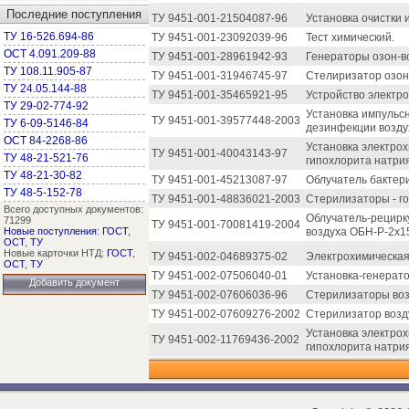
Последние поступления
ТУ 9451-001-21504087-96
Установка очистки
ТУ 16-526.694-86
ТУ 9451-001-23092039-96
Тест химический.
ОСТ 4.091.209-88
ТУ 9451-001-28961942-93
Генераторы озон-в
ТУ 108.11.905-87
ТУ 9451-001-31946745-97
Стелиризатор озон
ТУ 24.05.144-88
ТУ 9451-001-35465921-95
Устройство электр
ТУ 29-02-774-92
Установка импульс
ТУ 9451-001-39577448-2003
ТУ 6-09-5146-84
дезинфекции воздух
ОСТ 84-2268-86
Установка электро
ТУ 9451-001-40043143-97
ТУ 48-21-521-76
гипохлорита натрия 
ТУ 48-21-30-82
ТУ 9451-001-45213087-97
Облучатель бактер
ТУ 48-5-152-78
ТУ 9451-001-48836021-2003
Стерилизаторы - го
Всего доступных документов:
Облучатель-рецирк
71299
ТУ 9451-001-70081419-2004
Новые поступления
:
ГОСТ
,
воздуха ОБН-Р-2х1
ОСТ
,
ТУ
Новые карточки НТД:
ГОСТ
,
ТУ 9451-002-04689375-02
Электрохимическая
ОСТ
,
ТУ
ТУ 9451-002-07506040-01
Установка-генерато
Добавить документ
ТУ 9451-002-07606036-96
Стерилизаторы во
ТУ 9451-002-07609276-2002
Стерилизатор возд
Установка электро
ТУ 9451-002-11769436-2002
гипохлорита натри