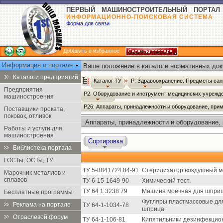
ПЕРВЫЙ МАШИНОСТРОИТЕЛЬНЫЙ ПОРТАЛ
ИНФОРМАЦИОННО-ПОИСКОВАЯ СИСТЕМА
Форма для связи
Добавить в избранное
Информация о портале
Ваше положение в каталоге нормативных док
Каталоги предприятий
Каталог ТУ
Р: Здравоохранение. Предметы сан
Предприятия
Р2: Оборудование и инструмент медицинских учрежд
машиностроения
Р26: Аппараты, принадлежности и оборудование, при
Поставщики проката,
поковок, отливок
Аппараты, принадлежности и оборудование,
Работы и услуги для
дезинфекции и дезинсекции - Каталог ТУ
машиностроения
Сортировка
Библиотека портала
ГОСТы, ОСТы, ТУ
ТУ 5-8841724.04-91
Стерилизатор воздушный м
Марочник металлов и
сплавов
ТУ 6-15-1649-90
Химический тест.
ТУ 64 1 3238 79
Машина моечная для шприце
Бесплатные программы
Футляры пластмассовые для
Реклама на портале
ТУ 64-1-1034-78
шприца.
Отраслевой форум
ТУ 64-1-106-81
Кипятильники дезинфекцион