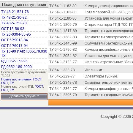
Последние поступления
ТУ 64-1-1162-80
Камера дезинфекционная пар
ТУ 48-21-521-76
ТУ 64-1-1163-80
Котел паровой КПС-90 (ц 60
ТУ 48-21-30-82
ТУ 64-1-1180-80
Установка для мойки закрыт
ТУ 48-5-152-78
ТУ 64-1-1209-79
Стерилизаторы ГПД-700, ГП
ОСТ 15-56-93
ТУ 64-1-1317-89
Термостаты для исследован
ТУ 26-0304-55-95
ТУ 64-1-1382-83
Термостаты электрические 
ОСТ 5Р.9013-84
ТУ 64-1-1445-99
Облучатели бактерицидные.
ОСТ 5Р.6017-94
ТУ 64-1-1796-82
Камеры дезинфекционные ВФ
ТУ 16-90 ИАКЯ.065179.030
ТУ
ТУ 64-1-2054-82
Установки для мытья рук хи
РД 0352-172-96
ТУ 64-1-2123-77
Фильтры аэрозольные "Лаик
РД 0352-189-2000
ТУ 64-1-223-78
Игольники.
Всего доступных документов:
71292
ТУ 64-1-229-77
Элеваторы зубные.
Новые поступления
:
ГОСТ
,
ТУ 64-1-2348-78
Опыливатель ручной венти
ОСТ
,
ТУ
Новые карточки НТД:
ГОСТ
,
ТУ 64-1-2364-77
Камеры дезинфекционные ВФС
ОСТ
,
ТУ
ТУ 64-1-2395-79
Термостаты водяные комби
Добавить документ
Copyright
©
2006-2