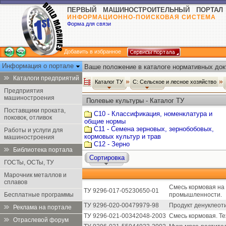
ПЕРВЫЙ МАШИНОСТРОИТЕЛЬНЫЙ ПОРТАЛ
ИНФОРМАЦИОННО-ПОИСКОВАЯ СИСТЕМА
Форма для связи
Добавить в избранное
Информация о портале
Ваше положение в каталоге нормативных док
Каталоги предприятий
Каталог ТУ
С: Сельское и лесное хозяйство
Предприятия
машиностроения
Полевые культуры - Каталог ТУ
Поставщики проката,
С10 - Классификация, номенклатура и
поковок, отливок
общие нормы
С11 - Семена зерновых, зернобобовых,
Работы и услуги для
кормовых культур и трав
машиностроения
С12 - Зерно
Библиотека портала
Сортировка
ГОСТы, ОСТы, ТУ
Марочник металлов и
сплавов
Смесь кормовая на
ТУ 9296-017-05230650-01
Бесплатные программы
промышленности.
ТУ 9296-020-00479979-98
Продукт денуклеот
Реклама на портале
ТУ 9296-021-00342048-2003
Смесь кормовая. Те
Отраслевой форум