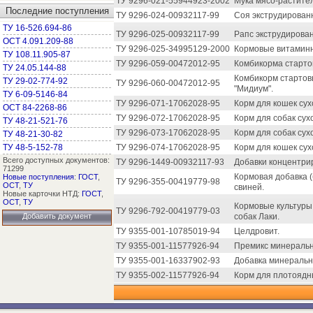
ТУ 9296-021-55944923-2002
Мука мясо-растите
Последние поступления
ТУ 9296-024-00932117-99
Соя экструдирован
ТУ 16-526.694-86
ТУ 9296-025-00932117-99
Рапс экструдирова
ОСТ 4.091.209-88
ТУ 9296-025-34995129-2000
Кормовые витаминн
ТУ 108.11.905-87
ТУ 9296-059-00472012-95
Комбикорма старто
ТУ 24.05.144-88
Комбикорм стартов
ТУ 29-02-774-92
ТУ 9296-060-00472012-95
"Мидиум".
ТУ 6-09-5146-84
ТУ 9296-071-17062028-95
Корм для кошек сухо
ОСТ 84-2268-86
ТУ 9296-072-17062028-95
Корм для собак сух
ТУ 48-21-521-76
ТУ 9296-073-17062028-95
Корм для собак сух
ТУ 48-21-30-82
ТУ 48-5-152-78
ТУ 9296-074-17062028-95
Корм для кошек сухо
Всего доступных документов:
ТУ 9296-1449-00932117-93
Добавки концентрир
71299
Кормовая добавка 
Новые поступления
:
ГОСТ
,
ТУ 9296-355-00419779-98
ОСТ
,
ТУ
свиней.
Новые карточки НТД:
ГОСТ
,
ОСТ
,
ТУ
Кормовые культуры,
ТУ 9296-792-00419779-03
Добавить документ
собак Лаки.
ТУ 9355-001-10785019-94
Целдровит.
ТУ 9355-001-11577926-94
Премикс минеральн
ТУ 9355-001-16337902-93
Добавка минеральна
ТУ 9355-002-11577926-94
Корм для плотоядн