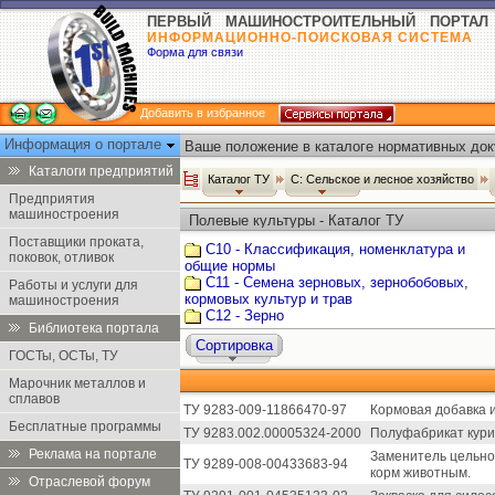
ПЕРВЫЙ МАШИНОСТРОИТЕЛЬНЫЙ ПОРТАЛ
ИНФОРМАЦИОННО-ПОИСКОВАЯ СИСТЕМА
Форма для связи
Добавить в избранное
Информация о портале
Ваше положение в каталоге нормативных док
Каталоги предприятий
Каталог ТУ
С: Сельское и лесное хозяйство
Предприятия
машиностроения
Полевые культуры - Каталог ТУ
Поставщики проката,
С10 - Классификация, номенклатура и
поковок, отливок
общие нормы
С11 - Семена зерновых, зернобобовых,
Работы и услуги для
кормовых культур и трав
машиностроения
С12 - Зерно
Библиотека портала
Сортировка
ГОСТы, ОСТы, ТУ
Марочник металлов и
сплавов
ТУ 9283-009-11866470-97
Кормовая добавка 
Бесплатные программы
ТУ 9283.002.00005324-2000
Полуфабрикат кури
Реклама на портале
Заменитель цельног
ТУ 9289-008-00433683-94
корм животным.
Отраслевой форум