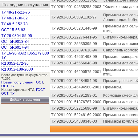
ТУ 9291-001-04535123-02
Закваска для силос
Последние поступления
ТУ 9291-001-04535258-2003
"Холинхлорид для 
ТУ 48-21-521-76
Премиксы для сель
ТУ 9291-001-05091102-97
ТУ 48-21-30-82
Ленинградской обла
ТУ 48-5-152-78
Премиксы для сель
ТУ 9291-001-05231448-99
ОСТ 15-56-93
птиц.
ТУ 26-0304-55-95
ТУ 9291-001-22276441-95
Витаминно-минерал
ОСТ 5Р.9013-84
ТУ 9291-001-25535395-99
Премиксы для живо
ОСТ 5Р.6017-94
ТУ 9291-001-27897610-94
Сапропель кормово
ТУ 16-90 ИАКЯ.065179.030
ТУ 9291-001-42661498-99
Премикс - минераль
ТУ
ТУ 9291-001-45556048-98
Премиксы для сель
РД 0352-172-96
РД 0352-189-2000
Премиксы для сель
ТУ 9291-001-46290575-2001
птиц.
Всего доступных документов:
71292
ТУ 9291-001-46484954-98
Премикс для свиней
Новые поступления
:
ГОСТ
,
ОСТ
,
ТУ
ТУ 9291-001-46494580-2001
Премиксы.
Новые карточки НТД:
ГОСТ
,
ОСТ
,
ТУ
ТУ 9291-001-48291283-01
Кормовые смеси дл
Добавить документ
ТУ 9291-001-51376787-2000
Премиксы для сель
ТУ 9291-001-52215690-99
Витаминно-минерал
ТУ 9291-001-52248169-2000
Премиксы для свин
ТУ 9291-001-54388348-03
Премиксы комплекс