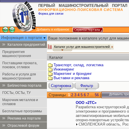
ПЕРВЫЙ МАШИНОСТРОИТЕЛЬНЫЙ ПОРТАЛ
ИНФОРМАЦИОННО-ПОИСКОВАЯ СИСТЕМА
Форма для связи
Добавить в избранное
Информация о портале
Ваше положение в каталоге услуг для машин
Каталоги предприятий
Каталог услуг для машиностроителей
Предприятия
машиностроения
Каталог
Поставщики проката,
Транспорт, склад, логистика
поковок, отливок
Инжиниринг
Маркетинг и брэндинг
Работы и услуги для
Выставки и реклама
машиностроения
Библиотека портала
Сортировка
Фильтр
ГОСТы, ОСТы, ТУ
Добавить пр
Страницы:
1
2
3
4
5
6
7
...
56
|
Марочник металлов и
ООО «2ТС»
сплавов
Разработка конструкторской 
Бесплатные программы
электроники и программного 
автоматизированные мобильн
Реклама на портале
опорно-поворотные устройств
СМОЛЕНСКАЯ область, Рос
Отраслевой форум