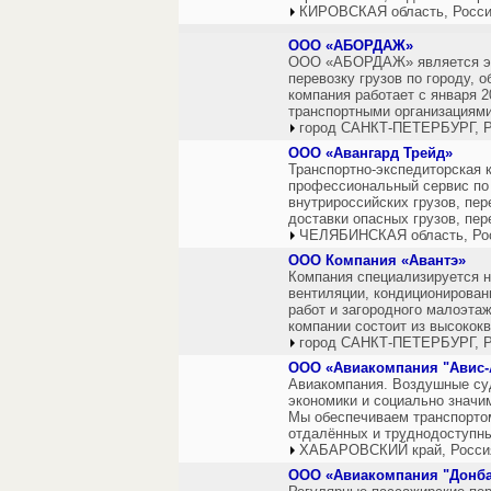
КИРОВСКАЯ область, Росс
ООО «АБОРДАЖ»
ООО «АБОРДАЖ» является эк
перевозку грузов по городу, 
компания работает с января 2
транспортными организациями 
город САНКТ-ПЕТЕРБУРГ, Р
ООО «Авангард Трейд»
Транспортно-экспедиторская
профессиональный сервис по
внутрироссийских грузов, пер
доставки опасных грузов, пер
ЧЕЛЯБИНСКАЯ область, Ро
ООО Компания «Авантэ»
Компания специализируется 
вентиляции, кондиционирован
работ и загородного малоэта
компании состоит из высоко
город САНКТ-ПЕТЕРБУРГ, Р
ООО «Авиакомпания "Авис-
Авиакомпания. Воздушные су
экономики и социально значи
Мы обеспечиваем транспорто
отдалённых и труднодоступны
ХАБАРОВСКИЙ край, Росси
ООО «Авиакомпания "Донба