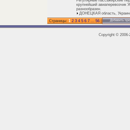
Регулярные пассажирские пер
крупнейший авиаперевозчик У
разнообразен.
ДОНЕЦКАЯ область, Украин
Добавить пр
Страницы:
1
2
3
4
5
6
7
...
56
|
Copyright
©
2006-2