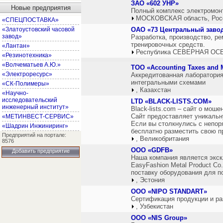
ЗАО «602 УНР»
Новые предприятия
Полный комплекс электромонт
МОСКОВСКАЯ область, Рос
«СПЕЦПОСТАВКА»
«Златоустовский часовой
ОАО «73 Центральный завод
завод»
Разработка, производство, ре
тренировочных средств.
«Лантан»
Республика СЕВЕРНАЯ ОСЕ
«Резинотехника»
«Волчематьев А.Ю.»
ТОО «Accounting Taxes and
«Электроресурс»
Аккредитованная лаборатория
интегральными схемами
«СК-Полимеры»
, Казахстан
«Научно-
исследовательский
LTD «BLACK-LISTS.COM»
инженерный институт»
Black-lists.com – сайт о мош
Сайт предоставляет уникальн
«МЕТИНВЕСТ-СЕРВИС»
Если вы столкнулись с непо
«Шадрин Инжиниринг»
бесплатно разместить свою п
Предприятий на портале:
, Великобритания
8576
ООО «GDFB»
Добавить предприятие
Наша компания является экс
EasyFashion Metal Product Co.
поставку оборудования для п
, Эстония
ООО «NIPO STANDART»
Сертификация продукции и ра
, Узбекистан
ООО «NIS Group»