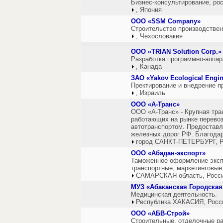
Бизнес-консультирование, рос
, Япония
ООО «SSM Company»
Строительство производстве
, Чехословакия
OOO «TRIAN Solution Corp.»
Разработка программно-аппар
, Канада
ЗАО «Yakov Ecological Engin
Пректирование и внедрение п
, Израиль
ООО «А-Транс»
ООО «А-Транс» - Крупная тра
работающих на рынке перевоз
автотранспортом. Предоставл
железных дорог РФ. Благодар
город САНКТ-ПЕТЕРБУРГ, Р
ООО «Абадан-экспорт»
Таможенное оформление экспо
транспортные, маркетинговые
САМАРСКАЯ область, Росс
МУЗ «Абаканская Городская
Медицинская деятельность.
Республика ХАКАСИЯ, Росс
ООО «АБВ-Строй»
Строительные, отделочные ра