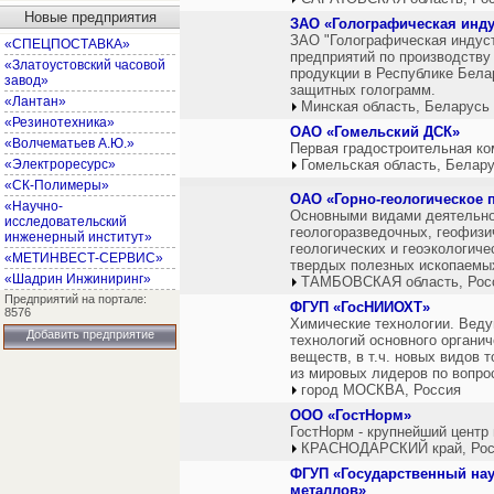
Новые предприятия
ЗАО «Голографическая инд
ЗАО "Голографическая индус
«СПЕЦПОСТАВКА»
предприятий по производству
«Златоустовский часовой
продукции в Республике Бел
завод»
защитных голограмм.
«Лантан»
Минская область, Беларусь
«Резинотехника»
ОАО «Гомельский ДСК»
«Волчематьев А.Ю.»
Первая градостроительная ком
«Электроресурс»
Гомельская область, Белар
«СК-Полимеры»
ОАО «Горно-геологическое 
«Научно-
Основными видами деятельно
исследовательский
геологоразведочных, геофизи
инженерный институт»
геологических и геоэкологиче
«МЕТИНВЕСТ-СЕРВИС»
твердых полезных ископаемых
«Шадрин Инжиниринг»
ТАМБОВСКАЯ область, Рос
Предприятий на портале:
ФГУП «ГосНИИОХТ»
8576
Химические технологии. Веду
Добавить предприятие
технологий основного органич
веществ, в т.ч. новых видов 
из мировых лидеров по вопро
город МОСКВА, Россия
ООО «ГостНорм»
ГостНорм - крупнейший центр 
КРАСНОДАРСКИЙ край, Рос
ФГУП «Государственный нау
металлов»