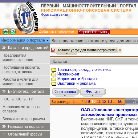
ПЕРВЫЙ МАШИНОСТРОИТЕЛЬНЫЙ ПОРТАЛ
ИНФОРМАЦИОННО-ПОИСКОВАЯ СИСТЕМА
Форма для связи
Добавить в избранное
Информация о портале
Ваше положение в каталоге услуг для машин
Каталоги предприятий
Каталог услуг для машиностроителей
Предприятия
машиностроения
Каталог
Поставщики проката,
Транспорт, склад, логистика
поковок, отливок
Инжиниринг
Маркетинг и брэндинг
Работы и услуги для
Выставки и реклама
машиностроения
Библиотека портала
Сортировка
Фильтр
ГОСТы, ОСТы, ТУ
До
Страницы:
1
...
7
8
9
10
11
12
13
...
56
|
Марочник металлов и
ОАО «Головное конструктор
сплавов
автомобильным прицепам»
Бесплатные программы
Выполнение НИР, ОКР и техно
модернизации существующих 
Реклама на портале
полуприцепов, а также специ
автомобили, тракторы и приц
Отраслевой форум
САРАТОВСКАЯ область, Ро