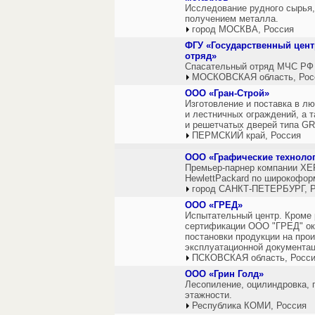
Исследование рудного сырья, 
получением металла.
город МОСКВА, Россия
ФГУ «Государственный цен
отряд»
Спасательный отряд МЧС РФ
МОСКОВСКАЯ область, Рос
ООО «Гран-Строй»
Изготовление и поставка в л
и лестничных ограждений, а 
и решетчатых дверей типа G
ПЕРМСКИЙ край, Россия
ООО «Графические техноло
Премьер-парнер компании XE
HewlettPackard по широкофо
город САНКТ-ПЕТЕРБУРГ, Р
ООО «ГРЕД»
Испытательный центр. Кроме 
сертификации ООО "ГРЕД" ок
постановки продукции на прои
эксплуатационной документа
ПСКОВСКАЯ область, Росс
ООО «Грин Голд»
Лесопиление, оцилиндровка, 
этажности.
Республика КОМИ, Россия