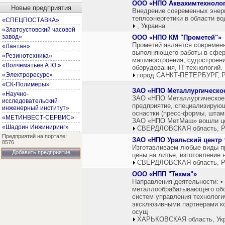
ООО «НПО Аквахимтехноло
Новые предприятия
Внедрение современных энер
теплоэнергетики в области во
«СПЕЦПОСТАВКА»
, Украина
«Златоустовский часовой
завод»
ООО «НПО КМ "Прометей"»
Прометей является совреме
«Лантан»
выполняющего работы в сфер
«Резинотехника»
машиностроения, судостроени
«Волчематьев А.Ю.»
оборудования, IT-технологий.
«Электроресурс»
город САНКТ-ПЕТЕРБУРГ, Р
«СК-Полимеры»
ЗАО «НПО Металлургическо
«Научно-
ЗАО «НПО Металлургическое 
исследовательский
предприятие, специализирующ
инженерный институт»
оснастки (пресс-формы, штам
«МЕТИНВЕСТ-СЕРВИС»
ЗАО «НПО МетМаш» вошли цех
«Шадрин Инжиниринг»
СВЕРДЛОВСКАЯ область, Р
Предприятий на портале:
ЗАО «НПО Уральский центр 
8576
Изготавливаем любые виды пр
Добавить предприятие
цены на литье, изготовление 
СВЕРДЛОВСКАЯ область, Р
ООО «НПП "Техма"»
Направления деятельности: •
металлообрабатывающего обо
систем управления технологи
эксклюзивными партнерами к
осущ
ХАРЬКОВСКАЯ область, Ук