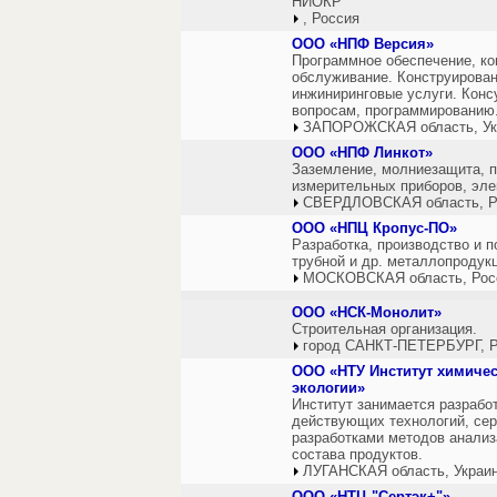
НИОКР
, Россия
ООО «НПФ Версия»
Программное обеспечение, ко
обслуживание. Конструирован
инжиниринговые услуги. Конс
вопросам, программированию
ЗАПОРОЖСКАЯ область, Ук
ООО «НПФ Линкот»
Заземление, молниезащита, п
измерительных приборов, эле
СВЕРДЛОВСКАЯ область, Р
ООО «НПЦ Кропус-ПО»
Разработка, производство и 
трубной и др. металлопродук
МОСКОВСКАЯ область, Рос
ООО «НСК-Монолит»
Строительная организация.
город САНКТ-ПЕТЕРБУРГ, Р
ООО «НТУ Институт химиче
экологии»
Институт занимается разрабо
действующих технологий, сер
разработками методов анализ
состава продуктов.
ЛУГАНСКАЯ область, Украи
ООО «НТЦ "Сертэк+"»