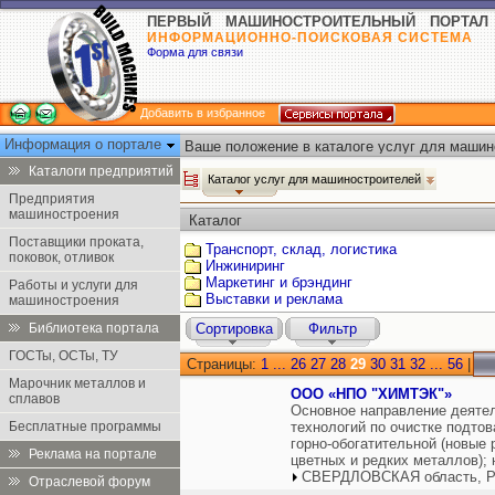
ПЕРВЫЙ МАШИНОСТРОИТЕЛЬНЫЙ ПОРТАЛ
ИНФОРМАЦИОННО-ПОИСКОВАЯ СИСТЕМА
Форма для связи
Добавить в избранное
Информация о портале
Ваше положение в каталоге услуг для машин
Каталоги предприятий
Каталог услуг для машиностроителей
Предприятия
машиностроения
Каталог
Поставщики проката,
Транспорт, склад, логистика
поковок, отливок
Инжиниринг
Маркетинг и брэндинг
Работы и услуги для
Выставки и реклама
машиностроения
Библиотека портала
Сортировка
Фильтр
ГОСТы, ОСТы, ТУ
Страницы:
1
...
26
27
28
29
30
31
32
...
56
|
Марочник металлов и
ООО «НПО "ХИМТЭК"»
сплавов
Основное направление деятел
Бесплатные программы
технологий по очистке подтов
горно-обогатительной (новые 
Реклама на портале
цветных и редких металлов);
СВЕРДЛОВСКАЯ область, Р
Отраслевой форум