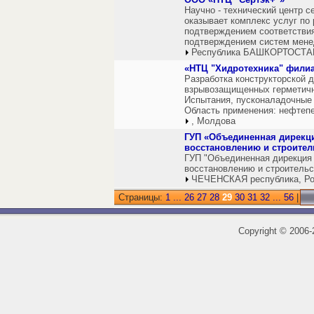
Научно - технический центр 
оказывает комплекс услуг по
подтверждением соответствия 
подтверждением систем мене
Республика БАШКОРТОСТАН
«НТЦ "Хидротехника" фили
Разработка конструкторской 
взрывозащищенных герметичн
Испытания, пусконаладочные 
Область применения: нефтеп
, Молдова
ГУП «Объединенная дирекци
восстановлению и строител
ГУП "Объединенная дирекция 
восстановлению и строительс
ЧЕЧЕНСКАЯ республика, Ро
Страницы:
1
...
26
27
28
29
30
31
32
...
56
|
Copyright
©
2006-2