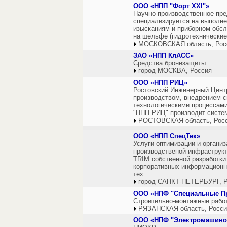
ООО «НПП "Форт XXI"»
Научно-производственное пред
специализируется на выполн
изысканиям и приборном обсл
на шельфе (гидротехнические
МОСКОВСКАЯ область, Рос
ЗАО «НПП КлАСС»
Средства бронезащиты.
город МОСКВА, Россия
ООО «НПП РИЦ»
Ростовский Инженерный Центр
производством, внедрением с
технологическими процессами
"НПП РИЦ" производит систе
РОСТОВСКАЯ область, Рос
ООО «НПП СпецТек»
Услуги оптимизации и органи
производственой инфраструк
TRIM собственной разработки
корпоративных информационн
тех
город САНКТ-ПЕТЕРБУРГ, Р
ООО «НПФ "Специальные П
Строительно-монтажные рабо
РЯЗАНСКАЯ область, Росси
ООО «НПФ "Электромашино