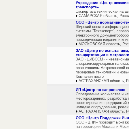
Учреждение «Центр незави
транспорте»
Экспертиза техническая на а
САМАРСКАЯ область, Росс
ООО «Центр нормативно-тех
Широкий спектр информационн
системы "Техэксперт", справ
электронного документооборо
периодические издания и книг
МОСКОВСКАЯ область, Рос
ЗАО «Центр по испытаниям,
стандартизации и метролог
ЗАО «ЦИВССМ» - независимая
специализирующаяся на оказ
организациям Астраханской о
передовые технологии и новы
Компания посто
АСТРАХАНСКАЯ область, Р
ИП «Центр по сапропелю»
Определение количества и ка
месторождениях, разработка т
проектирование предприятий д
наладка оборудования, реали
АСТРАХАНСКАЯ область, Р
ООО «Центр Поддержки Ин
ООО «ЦПИ» проводит монтаж
на территории Москвы и Моск