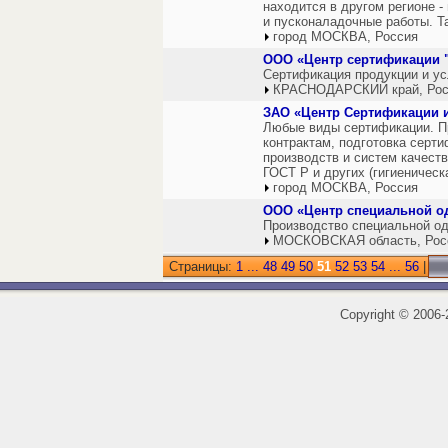
находится в другом регионе 
и пусконаладочные работы. Т
город МОСКВА, Россия
ООО «Центр сертификации 
Сертификация продукции и ус
КРАСНОДАРСКИЙ край, Рос
ЗАО «Центр Сертификации 
Любые виды сертификации. П
контрактам, подготовка серт
производств и систем качест
ГОСТ Р и других (гигиеническ
город МОСКВА, Россия
ООО «Центр специальной о
Производство специальной о
МОСКОВСКАЯ область, Рос
Страницы:
1
...
48
49
50
51
52
53
54
...
56
|
Copyright
©
2006-2