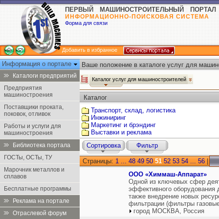
ПЕРВЫЙ МАШИНОСТРОИТЕЛЬНЫЙ ПОРТАЛ
ИНФОРМАЦИОННО-ПОИСКОВАЯ СИСТЕМА
Форма для связи
Добавить в избранное
Информация о портале
Ваше положение в каталоге услуг для машин
Каталоги предприятий
Каталог услуг для машиностроителей
Предприятия
машиностроения
Каталог
Поставщики проката,
Транспорт, склад, логистика
поковок, отливок
Инжиниринг
Маркетинг и брэндинг
Работы и услуги для
Выставки и реклама
машиностроения
Библиотека портала
Сортировка
Фильтр
ГОСТы, ОСТы, ТУ
Страницы:
1
...
48
49
50
51
52
53
54
...
56
|
Марочник металлов и
ООО «Химмаш-Аппарат»
сплавов
Одной из ключевых сфер деят
Бесплатные программы
эффективного оборудования 
также внедрение новых ресур
Реклама на портале
фильтрации (фильтры газовые
город МОСКВА, Россия
Отраслевой форум