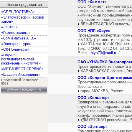
ООО «Химмет»
Новые предприятия
ООО "Химмет" занимается ра
аморфной металлической фиб
«СПЕЦПОСТАВКА»
химическими промышленными 
«Златоустовский часовой
научными исследованиями и р
завод»
ЛЕНИНГРАДСКАЯ область, 
«Лантан»
ООО НПП «Хиус»
«Резинотехника»
Проведение экспертизы пром
«Волчематьев А.Ю.»
007197(Д), ремонт и поставк
«Электроресурс»
ХАНТЫ-МАНСИЙСКИЙ авт. ок
Тел.: 8 (3466) 63-12-04, 63-13-
«СК-Полимеры»
E-mail:
hiys73@mail.ru
/
«Научно-
исследовательский
ОАО «ХНИиПКИ Энергопрое
инженерный институт»
Проектирование тепловых и а
«МЕТИНВЕСТ-СЕРВИС»
ХАРЬКОВСКАЯ область, Ук
«Шадрин Инжиниринг»
ООО «Холдинг Цветметремо
Предприятий на портале:
Проектирование промышленны
8579
безопасности.
Добавить предприятие
город МОСКВА, Россия
ООО «Хольстер»
Экипировка и снаряжение для 
служб и спец подразделений,
искусственной кожи, синтети
камуфлированных тканей раз
УДМУРТСКАЯ республика, Р
ООО «Центавр»
Комплексное обеспечение ра