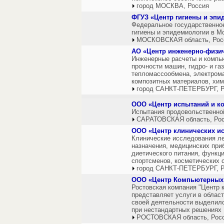
город МОСКВА, Россия
ФГУЗ «Центр гигиены и эпи
Федеральное государственно
гигиены и эпидемиологии в Мо
МОСКОВСКАЯ область, Рос
АО «Центр инженерно-физич
Инженерные расчеты и компь
прочности машин, гидро- и га
тепломассообмена, электрома
композитных материалов, хим
город САНКТ-ПЕТЕРБУРГ, Р
ООО «Центр испытаний и ко
Испытания продовольственной
САРАТОВСКАЯ область, Ро
ООО «Центр клинических и
Клинические исследования ле
назначения, медицинских при
диетического питания, функци
спортсменов, косметических с
город САНКТ-ПЕТЕРБУРГ, Р
ООО «Центр Компьютерных 
Ростовская компания "Центр
представляет услуги в области
своей деятельности выделило
при нестандартных решениях 
РОСТОВСКАЯ область, Рос