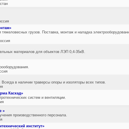
хстан
оссия
онтаж»
и тяжеловесных грузов. Поставка, монтаж и наладка электрооборудован
оссия
ельных материалов для объектов ЛЭП 0,4-35кВ.
рооборудования.
ссия
 Всегда в наличии траверсы опоры и изоляторы всех типов.
ия
рма Каскад»
тротехнических систем и вентиляции.
ия
е »
учения производственного персонала.
ия
итехнический институт»