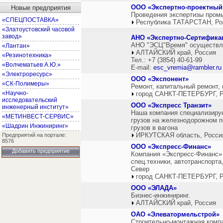
OOO «Экспертно-проектный
Новые предприятия
Проведения экспертизы пром
«СПЕЦПОСТАВКА»
Республика ТАТАРСТАН, Ро
«Златоустовский часовой
завод»
АНО «Экспертно-Сертифика
АНО "ЭСЦ"Время" осуществляе
«Лантан»
АЛТАЙСКИЙ край, Россия
«Резинотехника»
Тел.: +7 (3854) 40-61-99
«Волчематьев А.Ю.»
E-mail:
esc_vremia@rambler.ru
«Электроресурс»
ООО «Экспонент»
«СК-Полимеры»
Ремонт, капитальный ремонт,
«Научно-
город САНКТ-ПЕТЕРБУРГ, Р
исследовательский
ООО «Экспресс Транзит»
инженерный институт»
Наша компания специализируе
«МЕТИНВЕСТ-СЕРВИС»
грузов на железнодорожном п
«Шадрин Инжиниринг»
грузов в вагона
ИРКУТСКАЯ область, Росси
Предприятий на портале:
8576
ООО «Экспресс-Финанс»
Добавить предприятие
Компания «Экспресс-Финанс» 
спец.техники, автотранспорт
Север
город САНКТ-ПЕТЕРБУРГ, Р
ООО «ЭЛАДА»
Бизнес-инжиниринг.
АЛТАЙСКИЙ край, Россия
ОАО «Элеватормельстрой»
Строительно-монтажная комп