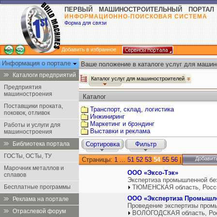
ПЕРВЫЙ МАШИНОСТРОИТЕЛЬНЫЙ ПОРТАЛ
ИНФОРМАЦИОННО-ПОИСКОВАЯ СИСТЕМА
Форма для связи
Добавить в избранное
Информация о портале
Ваше положение в каталоге услуг для машин
Каталоги предприятий
Каталог услуг для машиностроителей
Предприятия
машиностроения
Каталог
Поставщики проката,
Транспорт, склад, логистика
поковок, отливок
Инжиниринг
Маркетинг и брэндинг
Работы и услуги для
Выставки и реклама
машиностроения
Библиотека портала
Сортировка
Фильтр
ГОСТы, ОСТы, ТУ
Добавит
Страницы:
1
...
51
52
53
54
55
56
|
Марочник металлов и
ООО «Эксо-Тэк»
сплавов
Экспертиза промышленной бе
Бесплатные программы
ТЮМЕНСКАЯ область, Росс
ООО «Экспертиза Промышле
Реклама на портале
Проведение экспертизы промы
Отраслевой форум
ВОЛОГОДСКАЯ область, Ро