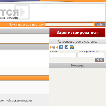
Поиск по всему порталу
Авторизоваться в системе:
Логин
Пароль(
забыли?
)
Реклама
оектной документации.