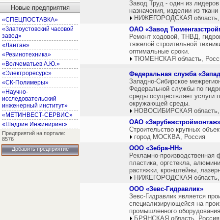
Завод Труд - один из лидеров
Новые предприятия
назначения, изделии из ткан
НИЖЕГОРОДСКАЯ область,
«СПЕЦПОСТАВКА»
«Златоустовский часовой
ОАО «Завод Тюменгазстро
завод»
Ремонт ходовой, ТНВД, гидро
тяжелой строительной техник
«Лантан»
оптимальные сроки.
«Резинотехника»
ТЮМЕНСКАЯ область, Росс
«Волчематьев А.Ю.»
«Электроресурс»
Федеральная служба «Запа
Западно-Сибирское межрегио
«СК-Полимеры»
Федеральной службы по гидр
«Научно-
среды осуществляет услуги п
исследовательский
окружающей среды.
инженерный институт»
НОВОСИБИРСКАЯ область,
«МЕТИНВЕСТ-СЕРВИС»
ОАО «Зарубежстроймонтаж
«Шадрин Инжиниринг»
Строительство крупных объек
Предприятий на портале:
город МОСКВА, Россия
8576
ООО «Зебра-НН»
Добавить предприятие
Рекламно-производственная ф
пластика, оргстекла, алюмини
растяжки, кронштейны, лазерн
НИЖЕГОРОДСКАЯ область,
ООО «Зевс-Гидравлик»
Зевс-Гидравлик является про
специализирующейся на произ
промышленного оборудования
БРЯНСКАЯ область, Россия