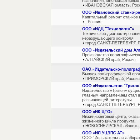
назначения, многоквартирные
ИВАНОВСКАЯ область, Рос
ООО «Ивановский станко-р
Капитальный ремонт станков 
, Россия
ООО «ИДЦ "Технология"»
Техническое диагностирован
неразрушающего контроля.
город САНКТ-ПЕТЕРБУРГ, Р
ООО «Издательский дом Ал
Производство полиграфическ
АЛТАЙСКИЙ край, Россия
ОАО «Издательско-полигра
Выпуск полиграфической про
ПРИМОРСКИЙ край, Россия
ООО «Издательство "Тригон
Издательство «Тригон» сущес
главным направлением стал в
развивающей литературы.
город САНКТ-ПЕТЕРБУРГ, Р
ООО «ИК ЦТО»
Инжиниринговый центр, оказы
жизненного цикла продукта.
НОВОСИБИРСКАЯ область,
ООО «ИЛ УЦЭПС АТ»
ООО "Испытательная лаборато