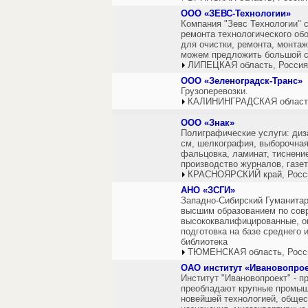
ООО «ЗЕВС-Технологии»
Компания "Зевс Технологии" с
ремонта технологического об
для очистки, ремонта, монта
можем предложить большой сп
ЛИПЕЦКАЯ область, Россия
ООО «Зеленоградск-Транс»
Грузоперевозки.
КАЛИНИНГРАДСКАЯ область
ООО «Знак»
Полиграфические услуги: диз
см, шелкография, выборочная
фальцовка, ламинат, тиснени
производство журналов, газет
КРАСНОЯРСКИЙ край, Росс
АНО «ЗСГИ»
Западно-Сибирский Гуманитар
высшим образованием по сов
высококвалифицированные, о
подготовка на базе среднего 
библиотека
ТЮМЕНСКАЯ область, Росс
ОАО институт «Ивановопрое
Институт "Ивановопроект" - п
преобладают крупные промыш
новейшей технологией, общес