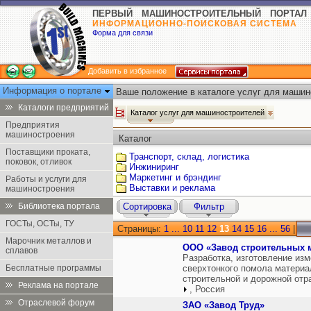
ПЕРВЫЙ МАШИНОСТРОИТЕЛЬНЫЙ ПОРТАЛ
ИНФОРМАЦИОННО-ПОИСКОВАЯ СИСТЕМА
Форма для связи
Добавить в избранное
Информация о портале
Ваше положение в каталоге услуг для машин
Каталоги предприятий
Каталог услуг для машиностроителей
Предприятия
машиностроения
Каталог
Поставщики проката,
Транспорт, склад, логистика
поковок, отливок
Инжиниринг
Маркетинг и брэндинг
Работы и услуги для
Выставки и реклама
машиностроения
Библиотека портала
Сортировка
Фильтр
ГОСТы, ОСТы, ТУ
Страницы:
1
...
10
11
12
13
14
15
16
...
56
|
Марочник металлов и
ООО «Завод строительных 
сплавов
Разработка, изготовление изм
Бесплатные программы
сверхтонкого помола материа
строительной и дорожной отр
Реклама на портале
, Россия
Отраслевой форум
ЗАО «Завод Труд»