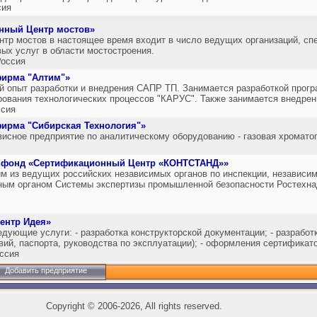
сия
нный Центр мостов»
тр мостов в настоящее время входит в число ведущих организаций, с
ых услуг в области мостостроения.
оссия
фирма "Алтим"»
 опыт разработки и внедрения САПР ТП. Занимается разработкой прогр
рования технологических процессов "КАРУС". Также занимается внедре
сия
ирма "Сибирская Технология"»
висное предприятие по аналитическому оборудованию - газовая хромато
 фонд «Сертификационный Центр «КОНТСТАНД»»
из ведущих российских независимых органов по инспекции, независимо
ным органом Системы экспертизы промышленной безопасности Ростехна
ентр Идея»
ующие услуги: - разработка конструкторской документации; - разработ
вий, паспорта, руководства по эксплуатации); - оформления сертификат
ссия
Добавить предприятие
Copyright
©
2006-2026, All rights reserved.