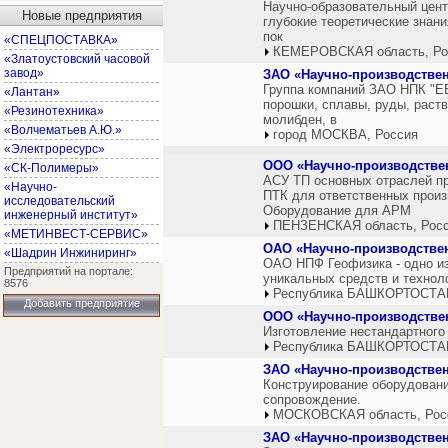
Научно-образовательный цент
Новые предприятия
глубокие теоретические знан
пок
«СПЕЦПОСТАВКА»
КЕМЕРОВСКАЯ область, Ро
«Златоустовский часовой
завод»
ЗАО «Научно-производстве
Группа компаний ЗАО НПК "Е
«Лантан»
порошки, сплавы, руды, раств
«Резинотехника»
молибден, в
«Волчематьев А.Ю.»
город МОСКВА, Россия
«Электроресурс»
ООО «Научно-производстве
«СК-Полимеры»
АСУ ТП основных отраслей пр
«Научно-
ПТК для ответственных произ
исследовательский
Оборудование для АРМ
инженерный институт»
ПЕНЗЕНСКАЯ область, Рос
«МЕТИНВЕСТ-СЕРВИС»
ОАО «Научно-производстве
«Шадрин Инжиниринг»
ОАО НПФ Геофизика - одно из
Предприятий на портале:
уникальных средств и технол
8576
Республика БАШКОРТОСТАН
Добавить предприятие
ООО «Научно-производстве
Изготовление нестандартного 
Республика БАШКОРТОСТАН
ЗАО «Научно-производствен
Конструирование оборудовани
сопровождение.
МОСКОВСКАЯ область, Рос
ЗАО «Научно-производстве