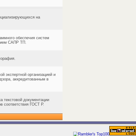
пециализирующихся на
аммного обеспечия систем
нием САПР ТП.
горафия.
й экспертной организацией и
дзора, аккредитованным в
ка текстовой документации
ов соответствия ГОСТ Р.