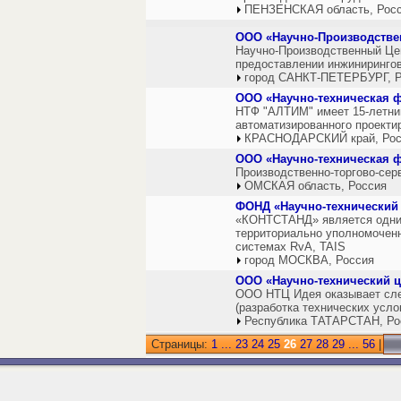
ПЕНЗЕНСКАЯ область, Рос
ООО «Научно-Производстве
Научно-Производственный Цен
предоставлении инжинирингов
город САНКТ-ПЕТЕРБУРГ, Р
ООО «Научно-техническая 
НТФ "АЛТИМ" имеет 15-летний
автоматизированного проекти
КРАСНОДАРСКИЙ край, Рос
ООО «Научно-техническая ф
Производственно-торгово-сер
ОМСКАЯ область, Россия
ФОНД «Научно-технический
«КОНТСТАНД» является одним 
территориально уполномочен
системах RvA, TAIS
город МОСКВА, Россия
ООО «Научно-технический ц
ООО НТЦ Идея оказывает след
(разработка технических усло
Республика ТАТАРСТАН, Ро
Страницы:
1
...
23
24
25
26
27
28
29
...
56
|