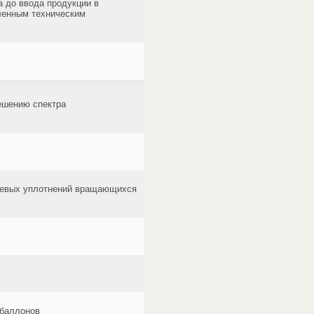
а до ввода продукции в
вленным техническим
ешению спектра
рцевых уплотнений вращающихся
 баллонов