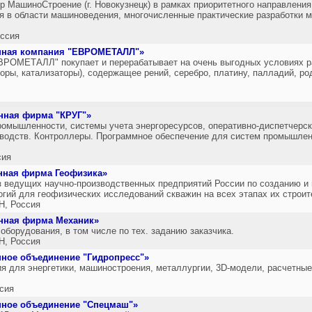
р МашиноСтроение (г. Новокузнецк) в рамках приоритетного направлени
ия в области машиноведения, многочисленные практические разработки м
ссия
нная компания "ЕВРОМЕТАЛЛ"»
ВРОМЕТАЛЛ" покупает и перерабатывает на очень выгодных условиях р
оры, катализаторы), содержащее рений, серебро, платину, палладий, род
нная фирма "КРУГ"»
омышленности, системы учета энергоресурсов, оперативно-диспетчерск
водств. Контроллеры. Программное обеспечение для систем промышлен
сия
нная фирма Геофизика»
 ведущих научно-производственных предприятий России по созданию и
огий для геофизических исследований скважин на всех этапах их строит
, Россия
нная фирма Механик»
оборудования, в том числе по тех. заданию заказчика.
, Россия
ное объединение "Гидропресс"»
я для энергетики, машиностроения, металлургии, 3D-модели, расчетные
сия
нное объединение "Спецмаш"»