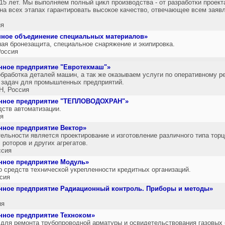
15 лет. Мы выполняем полный цикл производства - от разработки проект
 на всех этапах гарантировать высокое качество, отвечающее всем зая
ия
нное объединение специальных материалов»
ая бронезащита, специальное снаряжение и экипировка.
оссия
нное предприятие "Евротехмаш"»
бработка деталей машин, а так же оказываем услуги по оперативному р
х задач для промышленных предприятий.
, Россия
енное предприятие "ТЕПЛОВОДОХРАН"»
дств автоматизации.
я
нное предприятие Вектор»
льности является проектирование и изготовление различного типа то
 роторов и других агрегатов.
ссия
нное предприятие Модуль»
о средств технической укрепленности кредитных организаций.
сия
нное предприятие Радиационный контроль. Приборы и методы»
ия
нное предприятие Техноком»
для ремонта трубопроводной арматуры и освидетельствования газовых