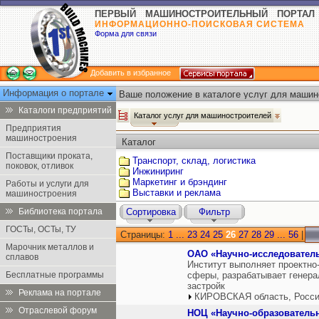
ПЕРВЫЙ МАШИНОСТРОИТЕЛЬНЫЙ ПОРТАЛ
ИНФОРМАЦИОННО-ПОИСКОВАЯ СИСТЕМА
Форма для связи
Добавить в избранное
Информация о портале
Ваше положение в каталоге услуг для машин
Каталоги предприятий
Каталог услуг для машиностроителей
Предприятия
машиностроения
Каталог
Поставщики проката,
Транспорт, склад, логистика
поковок, отливок
Инжиниринг
Маркетинг и брэндинг
Работы и услуги для
Выставки и реклама
машиностроения
Библиотека портала
Сортировка
Фильтр
ГОСТы, ОСТы, ТУ
Страницы:
1
...
23
24
25
26
27
28
29
...
56
|
Марочник металлов и
ОАО «Научно-исследователь
сплавов
Институт выполняет проектно
Бесплатные программы
сферы, разрабатывает генера
застройк
Реклама на портале
КИРОВСКАЯ область, Росс
Отраслевой форум
НОЦ «Научно-образователь