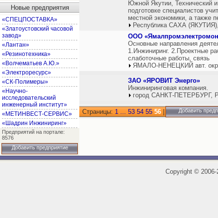
Южной Якутии, Технический и
Новые предприятия
подготовке специалистов учи
местной экономики, а также 
«СПЕЦПОСТАВКА»
Республика САХА (ЯКУТИЯ),
«Златоустовский часовой
завод»
ООО «Ямалпромэлектромон
Основные направления деят
«Лантан»
1.Инжиниринг. 2.Проектные р
«Резинотехника»
слаботочные работы, связь
«Волчематьев А.Ю.»
ЯМАЛО-НЕНЕЦКИЙ авт. окр.
«Электроресурс»
ЗАО «ЯРОВИТ Энерго»
«СК-Полимеры»
Инжиниринговая компания.
«Научно-
город САНКТ-ПЕТЕРБУРГ, Р
исследовательский
инженерный институт»
Добавить пред
Страницы:
1
...
53
54
55
56
|
«МЕТИНВЕСТ-СЕРВИС»
«Шадрин Инжиниринг»
Предприятий на портале:
8576
Добавить предприятие
Copyright
©
2006-2