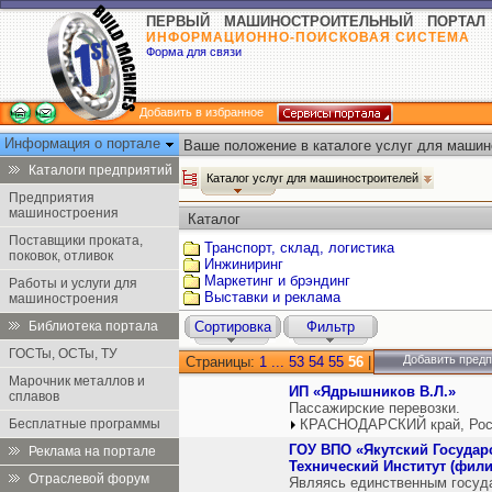
ПЕРВЫЙ МАШИНОСТРОИТЕЛЬНЫЙ ПОРТАЛ
ИНФОРМАЦИОННО-ПОИСКОВАЯ СИСТЕМА
Форма для связи
Добавить в избранное
Информация о портале
Ваше положение в каталоге услуг для машин
Каталоги предприятий
Каталог услуг для машиностроителей
Предприятия
машиностроения
Каталог
Поставщики проката,
Транспорт, склад, логистика
поковок, отливок
Инжиниринг
Маркетинг и брэндинг
Работы и услуги для
Выставки и реклама
машиностроения
Библиотека портала
Сортировка
Фильтр
ГОСТы, ОСТы, ТУ
Добавить пред
Страницы:
1
...
53
54
55
56
|
Марочник металлов и
ИП «Ядрышников В.Л.»
сплавов
Пассажирские перевозки.
Бесплатные программы
КРАСНОДАРСКИЙ край, Рос
ГОУ ВПО «Якутский Государ
Реклама на портале
Технический Институт (фили
Отраслевой форум
Являясь единственным госуд