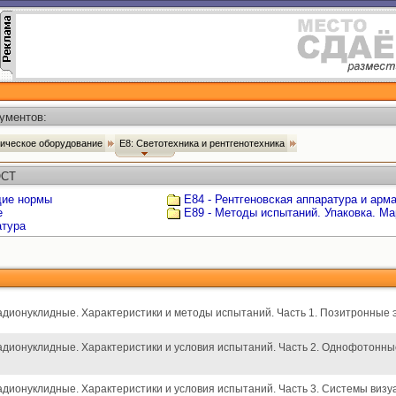
ументов:
ническое оборудование
Е8: Светотехника и рентгенотехника
ОСТ
щие нормы
Е84 - Рентгеновская аппаратура и арм
е
Е89 - Методы испытаний. Упаковка. Ма
атура
адионуклидные. Характеристики и методы испытаний. Часть 1. Позитронные
адионуклидные. Характеристики и условия испытаний. Часть 2. Однофотон
дионуклидные. Характеристики и условия испытаний. Часть 3. Системы визуа