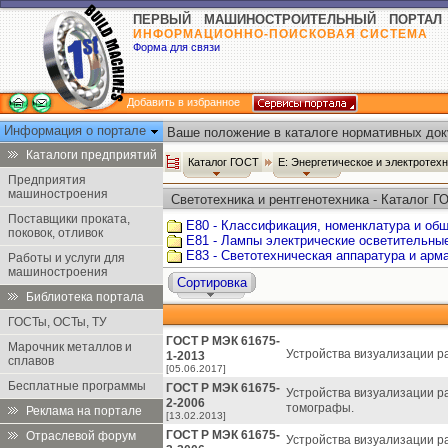
ПЕРВЫЙ МАШИНОСТРОИТЕЛЬНЫЙ ПОРТАЛ
ИНФОРМАЦИОННО-ПОИСКОВАЯ СИСТЕМА
Форма для связи
Добавить в избранное
Информация о портале
Ваше положение в каталоге нормативных док
Каталоги предприятий
Каталог ГОСТ
Е: Энергетическое и электротех
Предприятия
машиностроения
Светотехника и рентгенотехника - Каталог Г
Поставщики проката,
Е80 - Классификация, номенклатура и об
поковок, отливок
Е81 - Лампы электрические осветительны
Е83 - Светотехническая аппаратура и арм
Работы и услуги для
машиностроения
Сортировка
Библиотека портала
ГОСТы, ОСТы, ТУ
ГОСТ Р МЭК 61675-
Марочник металлов и
Устройства визуализации р
1-2013
сплавов
[05.06.2017]
Бесплатные программы
ГОСТ Р МЭК 61675-
Устройства визуализации р
2-2006
томографы.
Реклама на портале
[13.02.2013]
ГОСТ Р МЭК 61675-
Отраслевой форум
Устройства визуализации ра