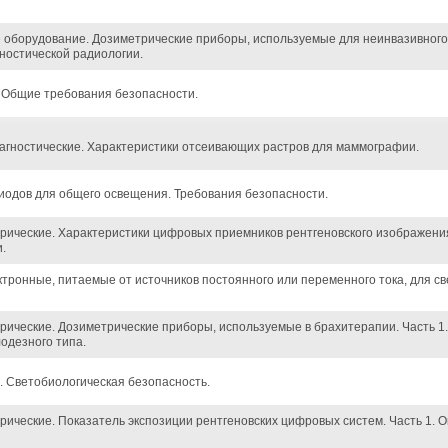
 оборудование. Дозиметрические приборы, используемые для неинвазивног
гностической радиологии.
 Общие требования безопасности.
агностические. Характеристики отсеивающих растров для маммографии.
одов для общего освещения. Требования безопасности.
рические. Характеристики цифровых приемников рентгеновского изображения
.
ктронные, питаемые от источников постоянного или переменного тока, для с
рические. Дозиметрические приборы, используемые в брахитерапии. Часть 1
одезного типа.
 Светобиологическая безопасность.
рические. Показатель экспозиции рентгеновских цифровых систем. Часть 1. 