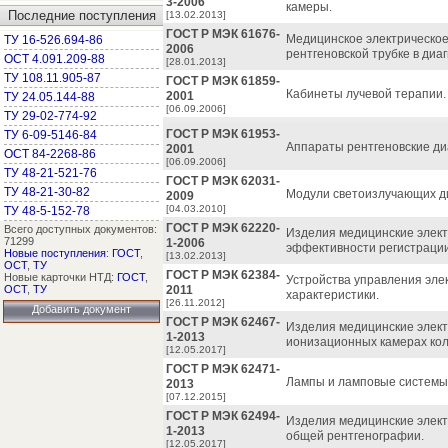
3-2006
камеры.
Последние поступления
[13.02.2013]
ГОСТ Р МЭК 61676-
Медицинское электрическое
ТУ 16-526.694-86
2006
рентгеновской трубке в диа
ОСТ 4.091.209-88
[28.01.2013]
ТУ 108.11.905-87
ГОСТ Р МЭК 61859-
Кабинеты лучевой терапии.
2001
ТУ 24.05.144-88
[06.09.2006]
ТУ 29-02-774-92
ГОСТ Р МЭК 61953-
ТУ 6-09-5146-84
Аппараты рентгеновские ди
2001
ОСТ 84-2268-86
[06.09.2006]
ТУ 48-21-521-76
ГОСТ Р МЭК 62031-
ТУ 48-21-30-82
Модули светоизлучающих ди
2009
[04.03.2010]
ТУ 48-5-152-78
ГОСТ Р МЭК 62220-
Всего доступных документов:
Изделия медицинские элект
71299
1-2006
эффективности регистрации
Новые поступления
:
ГОСТ
,
[13.02.2013]
ОСТ
,
ТУ
ГОСТ Р МЭК 62384-
Новые карточки НТД:
ГОСТ
,
Устройства управления эле
ОСТ
,
ТУ
2011
характеристики.
[26.11.2012]
Добавить документ
ГОСТ Р МЭК 62467-
Изделия медицинские элект
1-2013
ионизационных камерах кол
[12.05.2017]
ГОСТ Р МЭК 62471-
Лампы и ламповые системы.
2013
[07.12.2015]
ГОСТ Р МЭК 62494-
Изделия медицинские элект
1-2013
общей рентгенографии.
[12.05.2017]