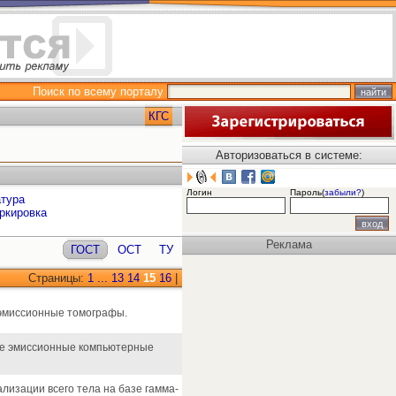
Поиск по всему порталу
КГС
Авторизоваться в системе:
Логин
Пароль(
забыли?
)
атура
ркировка
Реклама
ГОСТ
ОСТ
ТУ
Страницы:
1
...
13
14
15
16
|
 эмиссионные томографы.
ные эмиссионные компьютерные
лизации всего тела на базе гамма-