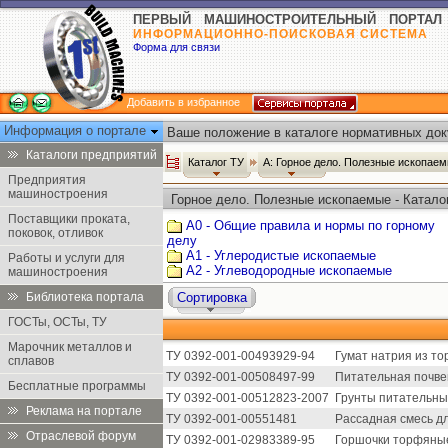
ПЕРВЫЙ МАШИНОСТРОИТЕЛЬНЫЙ ПОРТАЛ
ИНФОРМАЦИОННО-ПОИСКОВАЯ СИСТЕМА
Форма для связи
Добавить в избранное
Информация о портале
Ваше положение в каталоге нормативных док
Каталоги предприятий
Каталог ТУ
А: Горное дело. Полезные ископае
Предприятия
машиностроения
Горное дело. Полезные ископаемые - Катало
Поставщики проката,
А0 - Общие правила и нормы по горному
поковок, отливок
делу
А1 - Углеродистые ископаемые
Работы и услуги для
А2 - Углеводородные ископаемые
машиностроения
Библиотека портала
Сортировка
ГОСТы, ОСТы, ТУ
Марочник металлов и
ТУ 0392-001-00493929-94
Гумат натрия из то
сплавов
ТУ 0392-001-00508497-99
Питательная почвен
Бесплатные программы
ТУ 0392-001-00512823-2007
Грунты питательные
Реклама на портале
ТУ 0392-001-00551481
Рассадная смесь д
Отраслевой форум
ТУ 0392-001-02983389-95
Горшочки торфяны