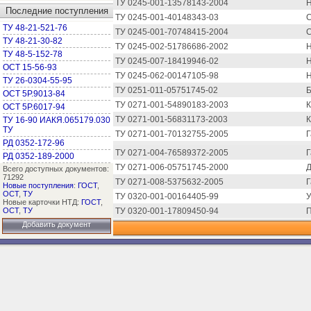
ТУ 0245-001-13578143-2004
Н
Последние поступления
ТУ 0245-001-40148343-03
С
ТУ 48-21-521-76
ТУ 0245-001-70748415-2004
С
ТУ 48-21-30-82
ТУ 0245-002-51786686-2002
Н
ТУ 48-5-152-78
ТУ 0245-007-18419946-02
Н
ОСТ 15-56-93
ТУ 0245-062-00147105-98
Н
ТУ 26-0304-55-95
ТУ 0251-011-05751745-02
Б
ОСТ 5Р.9013-84
ТУ 0271-001-54890183-2003
К
ОСТ 5Р.6017-94
ТУ 0271-001-56831173-2003
К
ТУ 16-90 ИАКЯ.065179.030
ТУ
ТУ 0271-001-70132755-2005
Г
РД 0352-172-96
ТУ 0271-004-76589372-2005
Г
РД 0352-189-2000
ТУ 0271-006-05751745-2000
Д
Всего доступных документов:
71292
ТУ 0271-008-5375632-2005
Г
Новые поступления
:
ГОСТ
,
ОСТ
,
ТУ
ТУ 0320-001-00164405-99
У
Новые карточки НТД:
ГОСТ
,
ОСТ
,
ТУ
ТУ 0320-001-17809450-94
П
Добавить документ