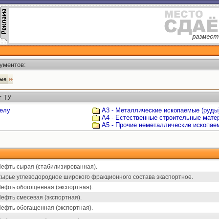
ументов:
мые
г ТУ
делу
А3 - Металлические ископаемые (руды
А4 - Естественные строительные мате
А5 - Прочие неметаллические ископае
ефть сырая (стабилизированная).
ырье углеводородное широкого фракционного состава экаспортное.
ефть обогощенная (экспортная).
ефть смесевая (экспортная).
ефть обогащенная (экспортная).