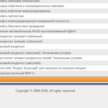
ефть смесевая (эскпортная).
ырье нефтяное и газоконденсатное смесевое.
месь нефтяная компаундированная.
ефть экспортная.
ефть компаундированная пониженной плотности.
ефть Ярегского месторождения.
ензин автомобильный АИ-80 неэтилированный АДМ-6.
онденсат газовый стабильный.
онденсат газовый стабильный.
азовый конденсат.
азовый конденсат (смесевой). Технические условия.
истиллят газового конденсата легкий. Технические условия.
азовый конденсат (смесевой).
гли ОАО "Разрез Тулунский" для сжигания на электростанциях.
орошок угольный МИУ-С.
Copyright
©
2006-2026, All rights reserved.