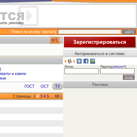
Поиск по всему порталу
КГС
Авторизоваться в системе:
Логин
Пароль(
забыли?
)
)
риалы и камни
мые
Реклама
ГОСТ
ОСТ
ТУ
Страницы:
1
2
3
4
5
...
68
|