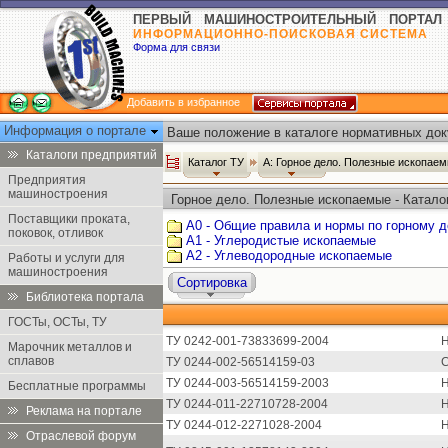
ПЕРВЫЙ МАШИНОСТРОИТЕЛЬНЫЙ ПОРТАЛ
ИНФОРМАЦИОННО-ПОИСКОВАЯ СИСТЕМА
Форма для связи
Добавить в избранное
Информация о портале
Ваше положение в каталоге нормативных док
Каталоги предприятий
Каталог ТУ
А: Горное дело. Полезные ископае
Предприятия
машиностроения
Горное дело. Полезные ископаемые - Катало
Поставщики проката,
А0 - Общие правила и нормы по горному 
поковок, отливок
А1 - Углеродистые ископаемые
А2 - Углеводородные ископаемые
Работы и услуги для
машиностроения
Сортировка
Библиотека портала
ГОСТы, ОСТы, ТУ
ТУ 0242-001-73833699-2004
Н
Марочник металлов и
сплавов
ТУ 0244-002-56514159-03
С
ТУ 0244-003-56514159-2003
Н
Бесплатные программы
ТУ 0244-011-22710728-2004
Н
Реклама на портале
ТУ 0244-012-2271028-2004
Н
Отраслевой форум