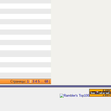
Страницы:
1
2
3
4
5
...
68
|