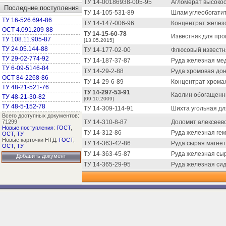
ТУ 14-00186938-005-95
Агломерат высокоо
Последние поступления
ТУ 14-105-531-89
Шлам углеобогати
ТУ 16-526.694-86
ТУ 14-147-006-96
Концентрат железо
ОСТ 4.091.209-88
ТУ 14-15-60-78
Известняк для про
ТУ 108.11.905-87
[13.05.2015]
ТУ 24.05.144-88
ТУ 14-177-02-00
Флюсовый известня
ТУ 29-02-774-92
ТУ 14-187-37-87
Руда железная мед
ТУ 6-09-5146-84
ТУ 14-29-2-88
Руда хромовая дон
ОСТ 84-2268-86
ТУ 14-29-6-89
Концентрат хрома
ТУ 48-21-521-76
ТУ 14-297-53-91
Каолин обогащенн
ТУ 48-21-30-82
[09.10.2009]
ТУ 48-5-152-78
ТУ 14-309-114-91
Шихта угольная дл
Всего доступных документов:
71299
ТУ 14-310-8-87
Доломит алексеевс
Новые поступления
:
ГОСТ
,
ТУ 14-312-86
Руда железная гем
ОСТ
,
ТУ
Новые карточки НТД:
ГОСТ
,
ТУ 14-363-42-86
Руда сырая магнет
ОСТ
,
ТУ
ТУ 14-363-45-87
Руда железная сыр
Добавить документ
ТУ 14-365-29-95
Руда железная сид