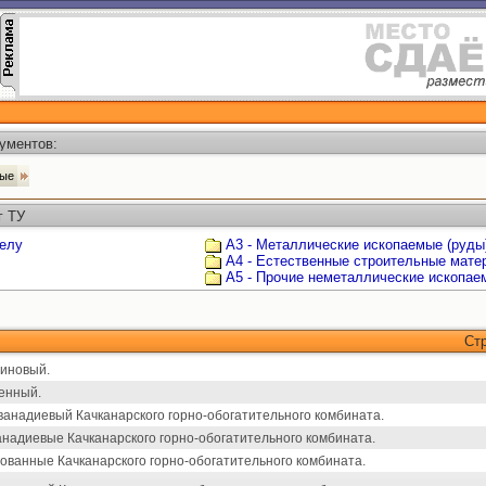
ументов:
мые
г ТУ
делу
А3 - Металлические ископаемые (руды
А4 - Естественные строительные мате
А5 - Прочие неметаллические ископае
Ст
иновый.
енный.
анадиевый Качканарского горно-обогатительного комбината.
адиевые Качканарского горно-обогатительного комбината.
ванные Качканарского горно-обогатительного комбината.