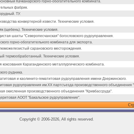
сновный Качканарского горно-обогатительного комбината.
тельных фабрик.
рудный. ТУ.
изводства конвертерной извести. Технические условия.
к (щебень). Технические условия.
истая шахты "Северопесчанская" богословского рудоуправления.
ского горно-обогатительного комбината для экспорта.
люможелезистый сарановского месторождения.
ый термообработанный. Технические условия.
я коксования Карагандинского металлургического комбината.
кого рудника.
атитовая и каолинито-гематитовая рудоуправления имени Дзержинского.
итовая рудоуправления им.ХХ партсъезда производственного объединения "
ая окисленная производственного объединения "Кривбассруда".
еритовая АООТ "Бакальское рудоуправление".
Ст
Copyright
©
2006-2026, All rights reserved.