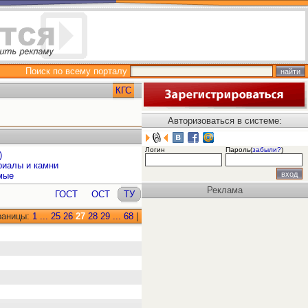
Поиск по всему порталу
КГС
Авторизоваться в системе:
Логин
Пароль(
забыли?
)
)
риалы и камни
мые
Реклама
ГОСТ
ОСТ
ТУ
раницы:
1
...
25
26
27
28
29
...
68
|