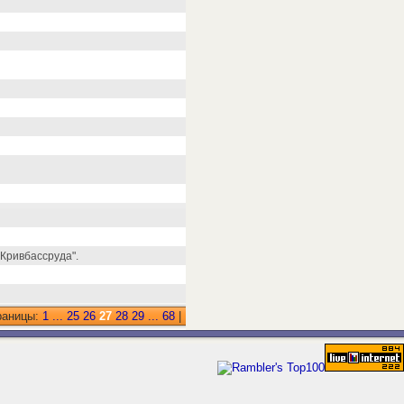
Кривбассруда".
раницы:
1
...
25
26
27
28
29
...
68
|