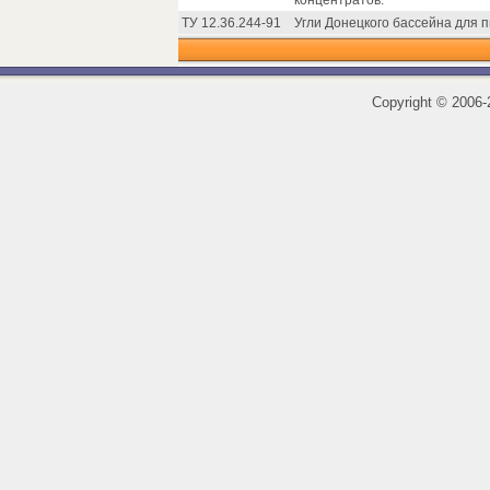
концентратов.
ТУ 12.36.244-91
Угли Донецкого бассейна для п
Copyright
©
2006-2