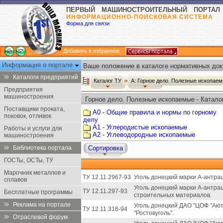
ПЕРВЫЙ МАШИНОСТРОИТЕЛЬНЫЙ ПОРТАЛ
ИНФОРМАЦИОННО-ПОИСКОВАЯ СИСТЕМА
Форма для связи
Добавить в избранное
Информация о портале
Ваше положение в каталоге нормативных док
Каталоги предприятий
Каталог ТУ
А: Горное дело. Полезные ископае
Предприятия
машиностроения
Горное дело. Полезные ископаемые - Катало
Поставщики проката,
А0 - Общие правила и нормы по горному
поковок, отливок
делу
А1 - Углеродистые ископаемые
Работы и услуги для
А2 - Углеводородные ископаемые
машиностроения
Библиотека портала
Сортировка
ГОСТы, ОСТы, ТУ
Марочник металлов и
ТУ 12.11.2967-93
Уголь донецкий марки А-антрац
сплавов
Уголь донецкий марки А-антра
ТУ 12.11.297-93
Бесплатные программы
строительных материалов.
Реклама на портале
Уголь донецкий ДАО "ЦОФ "Ают
ТУ 12.11.316-94
"Ростовуголь".
Отраслевой форум