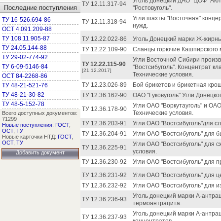
Уголь донецкий ДАО "ЦОФ "Ают
ТУ 12.11.317-94
Последние поступления
"Ростовуголь".
Угли шахты "Восточная" концер
ТУ 16-526.694-86
ТУ 12.11.318-94
нужд.
ОСТ 4.091.209-88
ТУ 108.11.905-87
ТУ 12.22.022-86
Уголь Донецкий марки Ж-жирны
ТУ 24.05.144-88
ТУ 12.22.109-90
Сланцы горючие Кашпирского 
ТУ 29-02-774-92
Угли Восточной Сибири произв
ТУ 12.22.115-90
ТУ 6-09-5146-84
"Востсибуголь". Концентрат кл
[21.12.2017]
Технические условия.
ОСТ 84-2268-86
ТУ 12.23.026-89
Бой брикетов и брикетная крош
ТУ 48-21-521-76
ТУ 48-21-30-82
ТУ 12.36.162-90
ОАО "Гуковуголь" Угли Донецко
ТУ 48-5-152-78
Угли ОАО "Воркутауголь" и ОАО
ТУ 12.36.178-90
Технические условия.
Всего доступных документов:
71299
ТУ 12.36.203-91
Угли ОАО "Востсибуголь"для с
Новые поступления
:
ГОСТ
,
ОСТ
,
ТУ
ТУ 12.36.204-91
Угли ОАО "Востсибуголь" для 
Новые карточки НТД:
ГОСТ
,
ОСТ
,
ТУ
Угли ОАО "Востсибуголь" для с
ТУ 12.36.225-91
условия.
Добавить документ
ТУ 12.36.230-92
Угли ОАО "Востсибуголь" для п
ТУ 12.36.231-92
Угли ОАО "Востсибуголь" для 
ТУ 12.36.232-92
Угли ОАО "Востсибуголь" для и
Уголь донецкий марки А-антра
ТУ 12.36.236-93
термоантрацита.
Уголь донецкий марки А-антрац
ТУ 12.36.237-93