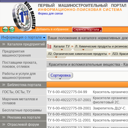
ПЕРВЫЙ МАШИНОСТРОИТЕЛЬНЫЙ ПОРТАЛ
ИНФОРМАЦИОННО-ПОИСКОВАЯ СИСТЕМА
Форма для связи
Добавить в избранное
Информация о портале
Ваше положение в каталоге нормативных док
Каталоги предприятий
Каталог ТУ
Л: Химические продукты и резиноа
Предприятия
Л2: Органические химические продукты
Л23: Крас
машиностроения
Поставщики проката,
Красители и вспомогательные вещества - Ка
поковок, отливок
Работы и услуги для
Сортировка
машиностроения
Библиотека портала
ГОСТы, ОСТы, ТУ
ТУ 6-00-49222775-04-99
Краситель органичес
Красители органичес
Марочник металлов и
ТУ 6-00-49222775-07-2001
фиолетовый 2С.
сплавов
ТУ 6-00-49222775-09-2001
Закрепитель ДЦУ-С.
Бесплатные программы
ТУ 6-00-49222775-10-2001
Краситель органичес
Реклама на портале
ТУ 6-00-49222775-11-2001
Краситель органичес
Отраслевой форум