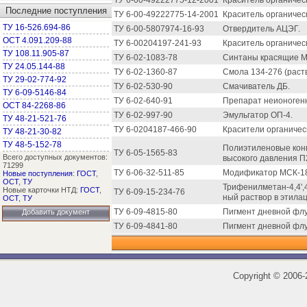
ТУ 6-00-49222775-12-2001
Краситель органическ
Последние поступления
ТУ 6-00-49222775-14-2001
Краситель органичес
ТУ 16-526.694-86
ТУ 6-00-5807974-16-93
Отвердитель АЦЭГ.
ОСТ 4.091.209-88
ТУ 6-00204197-241-93
Краситель органичес
ТУ 108.11.905-87
ТУ 6-02-1083-78
Синтаны красящие М
ТУ 24.05.144-88
ТУ 6-02-1360-87
Смола 134-276 (раств
ТУ 29-02-774-92
ТУ 6-02-530-90
Смачиватель ДБ.
ТУ 6-09-5146-84
ТУ 6-02-640-91
Препарат неионоген
ОСТ 84-2268-86
ТУ 6-02-997-90
Эмульгатор ОП-4.
ТУ 48-21-521-76
ТУ 6-0204187-466-90
Красители органичес
ТУ 48-21-30-82
ТУ 48-5-152-78
Полиэтиленовые конц
ТУ 6-05-1565-83
Всего доступных документов:
высокого давления П
71299
ТУ 6-06-32-511-85
Модификатор МСК-1
Новые поступления
:
ГОСТ
,
ОСТ
,
ТУ
Трифенилметан-4,4',
Новые карточки НТД:
ГОСТ
,
ТУ 6-09-15-234-76
ный раствор в этила
ОСТ
,
ТУ
ТУ 6-09-4815-80
Пигмент дневной фл
Добавить документ
ТУ 6-09-4841-80
Пигмент дневной фл
Copyright
©
2006-2