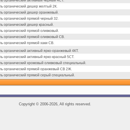
ль органический активный черный 4СТ.
ль органический дешер желтый 2К.
ль органический дешер оранжевый.
ль органический прямой черный 32.
ль органический дешер красный.
ль органический прямой оливковый.
ль органический прямой оливковый СВ.
ь органический прямой хаки СВ.
ль органический активный ярко-оранжевый 4КТ.
ь органический активный ярко-красный 5СТ.
ль органический хромовый оливковый специальный.
ль органический прямой оранжевый СВ 2Ж.
ль органический прямой серый специальный.
Copyright
©
2006-2026, All rights reserved.