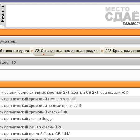
ументов:
сбестовые изделия
Л2: Органические химические продукты
Л23: Красители и вс
талог ТУ
ли органические активные (желтый 2КТ, желтый СВ 2КТ, оранжевый ЖТ).
ль органический хромовый темно-зеленый.
ль органический хромовый черный прочный З.
ль органический хромовый красный Ж.
ль органический дешер бордо.
ль органический дешер красный 2С.
ль органический прямой бордо СВ 4ЖМ.