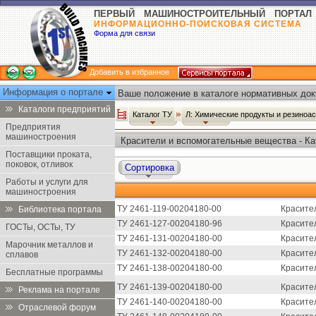
ПЕРВЫЙ МАШИНОСТРОИТЕЛЬНЫЙ ПОРТАЛ
ИНФОРМАЦИОННО-ПОИСКОВАЯ СИСТЕМА
Форма для связи
Добавить в избранное
Информация о портале
Ваше положение в каталоге нормативных док
Каталоги предприятий
Каталог ТУ
Л: Химические продукты и резиноа
Предприятия
машиностроения
Красители и вспомогательные вещества - Ка
Поставщики проката,
поковок, отливок
Сортировка
Работы и услуги для
машиностроения
ТУ 2461-119-00204180-00
Красите
Библиотека портала
ТУ 2461-127-00204180-96
Красите
ГОСТы, ОСТы, ТУ
ТУ 2461-131-00204180-00
Красите
Марочник металлов и
ТУ 2461-132-00204180-00
Красите
сплавов
ТУ 2461-138-00204180-00
Красите
Бесплатные программы
ТУ 2461-139-00204180-00
Красите
Реклама на портале
ТУ 2461-140-00204180-00
Красите
Отраслевой форум