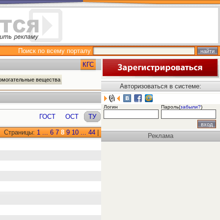
Поиск по всему порталу
КГС
помогательные вещества
Авторизоваться в системе:
Логин
Пароль(
забыли?
)
ГОСТ
ОСТ
ТУ
Страницы:
1
...
6
7
8
9
10
...
44
|
Реклама