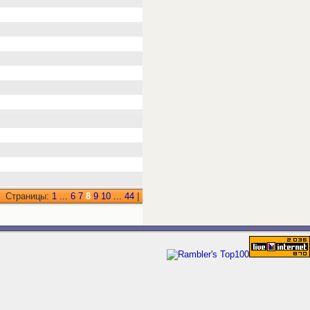
Страницы:
1
...
6
7
8
9
10
...
44
|