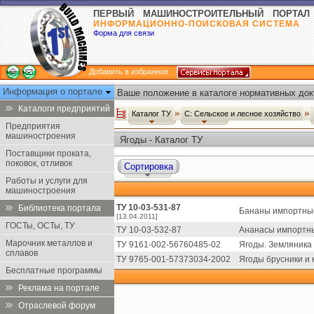
ПЕРВЫЙ МАШИНОСТРОИТЕЛЬНЫЙ ПОРТАЛ
ИНФОРМАЦИОННО-ПОИСКОВАЯ СИСТЕМА
Форма для связи
Добавить в избранное
Информация о портале
Ваше положение в каталоге нормативных док
Каталоги предприятий
Каталог ТУ
С: Сельское и лесное хозяйство
Предприятия
машиностроения
Ягоды - Каталог ТУ
Поставщики проката,
поковок, отливок
Сортировка
Работы и услуги для
машиностроения
ТУ 10-03-531-87
Библиотека портала
Бананы импортные
[13.04.2011]
ГОСТы, ОСТы, ТУ
ТУ 10-03-532-87
Ананасы импортны
Марочник металлов и
ТУ 9161-002-56760485-02
Ягоды. Земляника
сплавов
ТУ 9765-001-57373034-2002
Ягоды брусники и
Бесплатные программы
Реклама на портале
Отраслевой форум